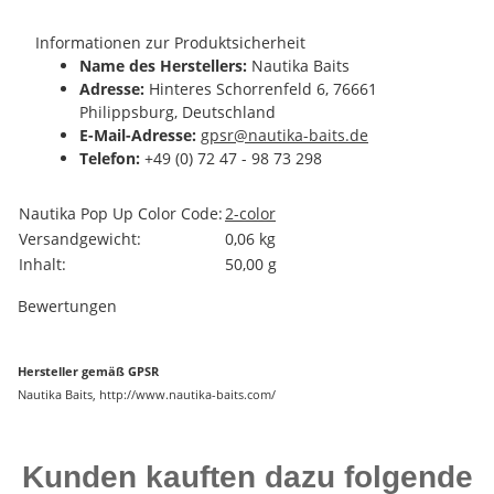
Informationen zur Produktsicherheit
Name des Herstellers:
Nautika Baits
Adresse:
Hinteres Schorrenfeld 6, 76661
Philippsburg, Deutschland
E-Mail-Adresse:
gpsr@nautika-baits.de
Telefon:
+49 (0) 72 47 - 98 73 298
Produkteigenschaft
Wert
Nautika Pop Up Color Code:
2-color
Versandgewicht:
0,06 kg
Inhalt:
50,00 g
Bewertungen
Hersteller gemäß GPSR
Nautika Baits, http://www.nautika-baits.com/
Kunden kauften dazu folgende