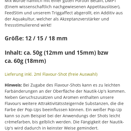
Mix wurde nämlich mit einer guten Portion Betain, DMPT
(Einem wissenschaftlich nachgewiesenen Appetitauslöser),
FeedStim und unserem Triggaffect abgerollt, ein Additiv aus
der Aquakultur, welcher als Akzeptanzverstärker und
fressstimulierend wirkt!
Größe: 12 / 15 / 18 mm
Inhalt: ca. 50g (12mm und 15mm) bzw
ca. 60g (18mm)
Lieferung inkl. 2ml Flavour-Shot (freie Auswahl)
Hinweis:
Bei Zugabe des Flavour-Shots kann es zu leichten
Farbänderungen an der Oberfläche der Nautik-Up's kommen.
Neben Geruchszusätzen und Aromen enthalten unsere
Flavours weitere Attraktivitätssteigernde Substanzen, die die
Farbe der Pop-Ups beeinflussen können. Ein weißer Pop-Up
kann so zum Beispiel bei der Anwendungs der Shots leicht
crèmefarben, bis gelblich werden. Die Fängigkeit der Nautik-
Up's wird dadurch in keinster Weise gemindert.