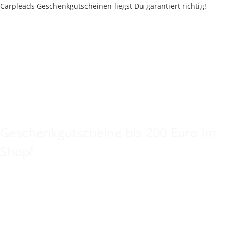
Keine Idee für ein tolles Geschenk?
Geschenkgutscheine bis 200 Euro im
Shop!