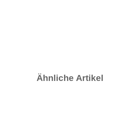
PVA System Mesh - 24 mm
8,95 €
*
Sofort verfügbar
Ähnliche Artikel
Auf Lager