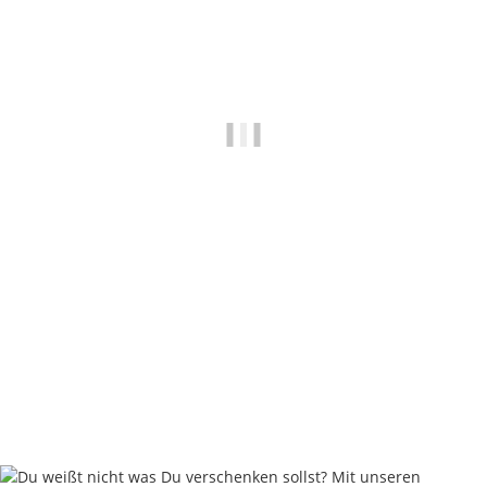
Nautika Nautik Up's Orange-White Bi-Color 12 / 15 / 18 mm
9,95 €
*
19,90 € pro 100 g
Sofort verfügbar