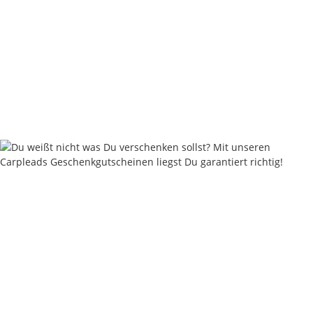
Nautika Nautik-Up's Green-Orange Bi-Color 12 / 15 / 18
mm
9,95 €
*
19,90 € pro 100 g
Sofort verfügbar
Keine Idee für ein tolles Geschenk?