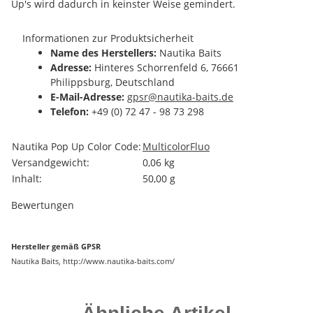
Up's wird dadurch in keinster Weise gemindert.
Informationen zur Produktsicherheit
Name des Herstellers:
Nautika Baits
Adresse:
Hinteres Schorrenfeld 6, 76661
Philippsburg, Deutschland
E-Mail-Adresse:
gpsr@nautika-baits.de
Telefon:
+49 (0) 72 47 - 98 73 298
Produkteigenschaft
Wert
Nautika Pop Up Color Code:
Multicolor
Fluo
Versandgewicht:
0,06 kg
Inhalt:
50,00 g
Bewertungen
Hersteller gemäß GPSR
Nautika Baits, http://www.nautika-baits.com/