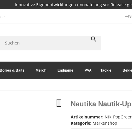
Innovative Eigenentwicklungen (monatelang vor Release get
ce
+49 
Boilies & Baits
Merch
Endgame
PVA
Tackle
Bekle
Nautika Nautik-U
Artikelnummer:
Ntk_PopGree
Kategorie:
Markenshop