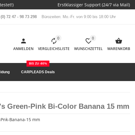
estet!)
Erstklassiger Support (24/7 via Mail)
(0) 72 47 - 98 73 298
Bürozeiten: Mo.-Fr. von 9:00 bis 18:00 Uhr
0
0
ANMELDEN
VERGLEICHSLISTE
WUNSCHZETTEL
WARENKORB
BIS ZU -80%
idung
CARPLEADS Deals
p's Green-Pink Bi-Color Banana 15 mm
nPnk-Banana-15 mm