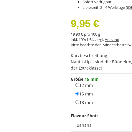
Sofort verfügbar
Lieferzeit:
2 - 4 Werktage
((D
9,95 €
19,90 € pro 100 g
inkl. 19% USt. , zzgl.
Versand
Bitte beachte den Mindestbestellw
Kurzbeschreibung:
Nautik-Up's sind die Bündelun
der Extraklasse!
Größe
15 mm
12 mm
12 mm
15 mm
15 mm
18 mm
18 mm
Flavour Shot: