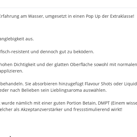
 Erfahrung am Wasser, umgesetzt in einen Pop Up der Extraklasse!
nglebigkeit aus.
fisch-resistent und dennoch gut zu beködern.
 hohen Dichtigkeit und der glatten Oberfläche sowohl mit normalen
applizieren.
achbehandeln. Sie absorbieren hinzugefügt Flavour Shots oder Liqu
 jeder nach Belieben sein Lieblingsaroma auswählen.
ix wurde nämlich mit einer guten Portion Betain, DMPT (Einem wis
welcher als Akzeptanzverstärker und fressstimulierend wirkt!