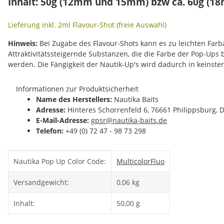
Inhalt: 50g (12mm und 15mm) bzw ca. 60g (1
Lieferung inkl. 2ml Flavour-Shot (freie Auswahl)
Hinweis:
Bei Zugabe des Flavour-Shots kann es zu leichten Fa
Attraktivitätssteigernde Substanzen, die die Farbe der Pop-Ups
werden. Die Fängigkeit der Nautik-Up's wird dadurch in keinste
Informationen zur Produktsicherheit
Name des Herstellers:
Nautika Baits
Adresse:
Hinteres Schorrenfeld 6, 76661 Philippsburg, 
E-Mail-Adresse:
gpsr@nautika-baits.de
Telefon:
+49 (0) 72 47 - 98 73 298
Produkteigenschaft
Wert
Nautika Pop Up Color Code:
Multicolor
Fluo
Versandgewicht:
0,06 kg
Inhalt:
50,00 g