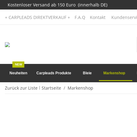
Kostenloser Versand ab 150 Euro (innerhalb DE)
+ CARPLEADS DIREKTVERKAUF +
F.A.Q
Kontakt
Kundenservi
NEW
Neuheiten
Carpleads Produkte
Bleie
Markenshop
Zurück zur Liste
Startseite
Markenshop