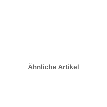
Flat Distance - Weedy Green 115 Gramm
2,00 €
*
Sofort verfügbar
Ähnliche Artikel
Auf Lager