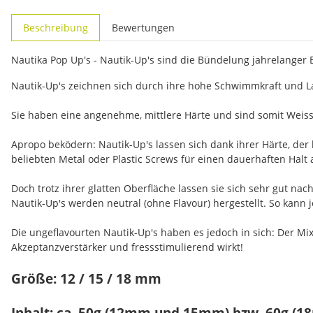
weitere Registerkarten anzeigen
Beschreibung
Bewertungen
Nautika Pop Up's - Nautik-Up's sind die Bündelung jahrelanger
Nautik-Up's zeichnen sich durch ihre hohe Schwimmkraft und La
Sie haben eine angenehme, mittlere Härte und sind somit Weiss
Apropo beködern: Nautik-Up's lassen sich dank ihrer Härte, der
beliebten Metal oder Plastic Screws für einen dauerhaften Halt 
Doch trotz ihrer glatten Oberfläche lassen sie sich sehr gut n
Nautik-Up's werden neutral (ohne Flavour) hergestellt. So kann
Die ungeflavourten Nautik-Up's haben es jedoch in sich: Der Mix
Akzeptanzverstärker und fressstimulierend wirkt!
Größe: 12 / 15 / 18 mm
Inhalt: ca. 50g (12mm und 15mm) bzw. 60g (