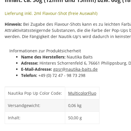
Lieferung inkl. 2ml Flavour-Shot (freie Auswahl)
Hinweis:
Bei Zugabe des Flavour-Shots kann es zu leichten Fa
Attraktivitätssteigernde Substanzen, die die Farbe der Pop-Ups
werden. Die Fängigkeit der Nautik-Up's wird dadurch in keinste
Informationen zur Produktsicherheit
Name des Herstellers:
Nautika Baits
Adresse:
Hinteres Schorrenfeld 6, 76661 Philippsburg, 
E-Mail-Adresse:
gpsr@nautika-baits.de
Telefon:
+49 (0) 72 47 - 98 73 298
Produkteigenschaft
Wert
Nautika Pop Up Color Code:
Multicolor
Fluo
Versandgewicht:
0,06 kg
Inhalt:
50,00 g