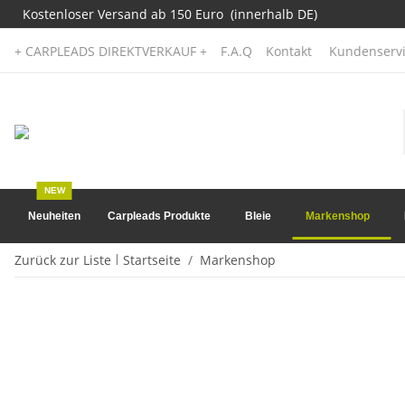
Kostenloser Versand ab 150 Euro (innerhalb DE)
+ CARPLEADS DIREKTVERKAUF +
F.A.Q
Kontakt
Kundenservi
NEW
Neuheiten
Carpleads Produkte
Bleie
Markenshop
Zurück zur Liste
Startseite
Markenshop