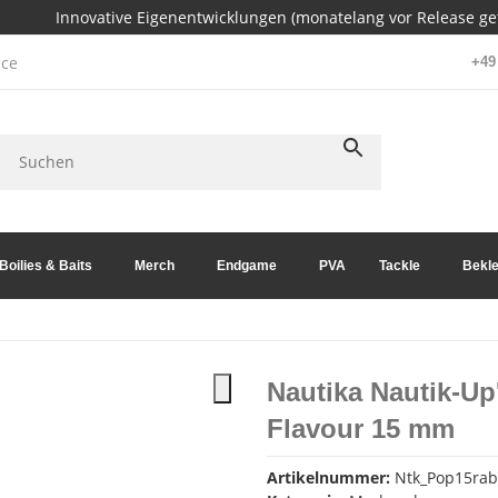
Innovative Eigenentwicklungen (monatelang vor Release get
ce
+49 
Boilies & Baits
Merch
Endgame
PVA
Tackle
Bekle
Nautika Nautik-Up
Flavour 15 mm
Artikelnummer:
Ntk_Pop15rab