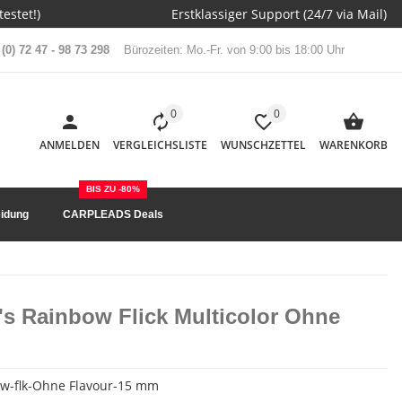
estet!)
Erstklassiger Support (24/7 via Mail)
(0) 72 47 - 98 73 298
Bürozeiten: Mo.-Fr. von 9:00 bis 18:00 Uhr
0
0
ANMELDEN
VERGLEICHSLISTE
WUNSCHZETTEL
WARENKORB
BIS ZU -80%
idung
CARPLEADS Deals
's Rainbow Flick Multicolor Ohne
w-flk-Ohne Flavour-15 mm