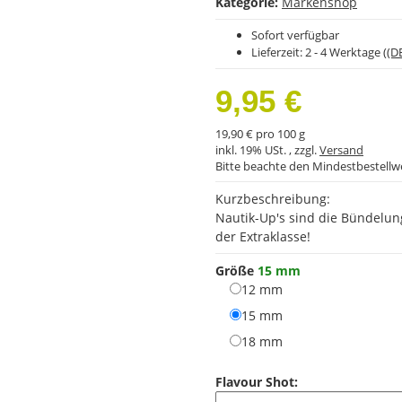
Kategorie:
Markenshop
Sofort verfügbar
Lieferzeit:
2 - 4 Werktage
((D
9,95 €
19,90 € pro 100 g
inkl. 19% USt. , zzgl.
Versand
Bitte beachte den Mindestbestellw
Kurzbeschreibung:
Nautik-Up's sind die Bündelun
der Extraklasse!
Größe
15 mm
12 mm
12 mm
15 mm
15 mm
18 mm
18 mm
Flavour Shot: