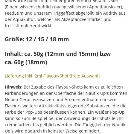
Mix wurde nämlich mit einer guten Portion Betain, DMPT
(Einem wissenschaftlich nachgewiesenen Appetitauslöser),
FeedStim und unserem Triggaffect abgerollt, ein Additiv aus
der Aquakultur, welcher als Akzeptanzverstärker und
fressstimulierend wirkt!
Größe: 12 / 15 / 18 mm
Inhalt: ca. 50g (12mm und 15mm) bzw
ca. 60g (18mm)
Lieferung inkl. 2ml Flavour-Shot (freie Auswahl)
Hinweis:
Bei Zugabe des Flavour-Shots kann es zu leichten
Farbänderungen an der Oberfläche der Nautik-Up's kommen.
Neben Geruchszusätzen und Aromen enthalten unsere
Flavours weitere Attraktivitätssteigernde Substanzen, die die
Farbe der Pop-Ups beeinflussen können. Ein weißer Pop-Up
kann so zum Beispiel bei der Anwendungs der Shots leicht
crèmefarben, bis gelblich werden. Die Fängigkeit der Nautik-
Up's wird dadurch in keinster Weise gemindert.