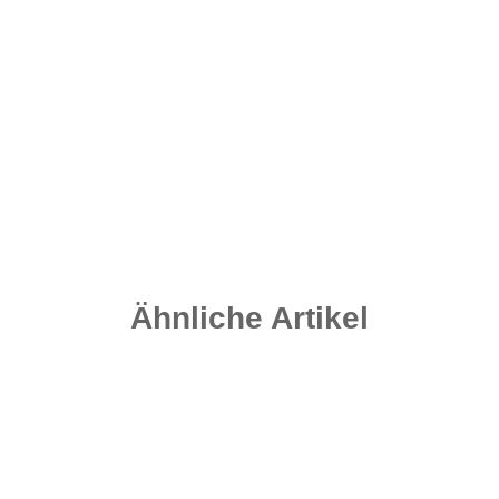
Grip Leads - Muddy Sand 170 Gramm
2,30 €
*
Sofort verfügbar
Ähnliche Artikel
Auf Lager