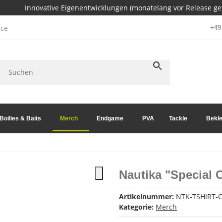
Innovative Eigenentwicklungen (monatelang vor Release get
ce
+49 
Boilies & Baits
Merch
Endgame
PVA
Tackle
Bekle
Nautika "Special 
Artikelnummer:
NTK-TSHIRT-
Kategorie:
Merch