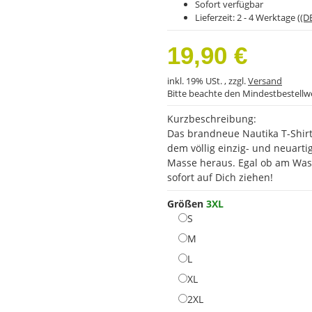
Sofort verfügbar
Lieferzeit:
2 - 4 Werktage
((D
19,90 €
inkl. 19% USt. , zzgl.
Versand
Bitte beachte den Mindestbestellw
Kurzbeschreibung:
Das brandneue Nautika T-Shirt
dem völlig einzig- und neuarti
Masse heraus. Egal ob am Wasse
sofort auf Dich ziehen!
Größen
3XL
S
S
M
M
L
L
XL
XL
2XL
2XL