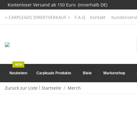
Kostenloser Versand ab 150 Euro (innerhalb DE)
+ CARPLEADS DIREKTVERKAUF +
F.A.Q
Kontakt
Kundenservi
NEW
Neuheiten
Carpleads Produkte
Bleie
Markenshop
Zurück zur Liste
Startseite
Merch