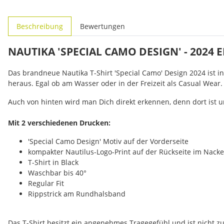
weitere Registerkarten anzeigen
Beschreibung
Bewertungen
NAUTIKA 'SPECIAL CAMO DESIGN' - 2024 
Das brandneue Nautika T-Shirt 'Special Camo' Design 2024 ist i
heraus. Egal ob am Wasser oder in der Freizeit als Casual Wear. 
Auch von hinten wird man Dich direkt erkennen, denn dort ist
Mit 2 verschiedenen Drucken:
'Special Camo Design' Motiv auf der Vorderseite
kompakter Nautilus-Logo-Print auf der Rückseite im Nack
T-Shirt in Black
Waschbar bis 40°
Regular Fit
Rippstrick am Rundhalsband
Das T-Shirt besitzt ein angenehmes Tragegefühl und ist nicht zu