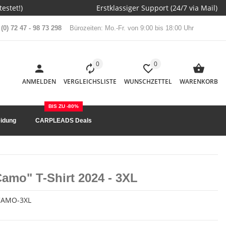
estet!)
Erstklassiger Support (24/7 via Mail)
(0) 72 47 - 98 73 298
Bürozeiten: Mo.-Fr. von 9:00 bis 18:00 Uhr
0
0
ANMELDEN
VERGLEICHSLISTE
WUNSCHZETTEL
WARENKORB
BIS ZU -80%
idung
CARPLEADS Deals
Camo" T-Shirt 2024 - 3XL
CAMO-3XL