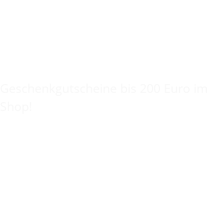
Keine Idee für ein tolles Geschenk?
Geschenkgutscheine bis 200 Euro im
Shop!