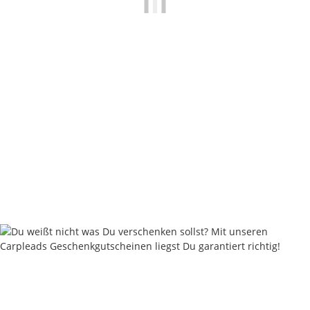
Carpleads LS PRO Hook - Tough Black Series
5,80 €
*
0,58 € pro Stück
Sofort verfügbar