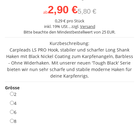
2,90 €
5,80 €
ab
0,29 € pro Stück
inkl. 19% USt. , zzgl.
Versand
Bitte beachte den Mindestbestellwert von 25 EUR.
Kurzbeschreibung:
Carpleads LS PRO Hook, stabiler und scharfer Long Shank
Haken mit Black Nickel Coating zum Karpfenangeln, Barbless
- Ohne Widerhaken. Mit unserer neuen 'Tough Black' Serie
bieten wir nun sehr scharfe und stabile moderne Haken für
deine Karpfenrigs.
Grösse
2
2
4
4
6
6
8
8