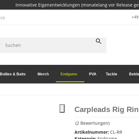
Innovative Eigenentwicklungen (monatelang vor Release get
ce
+49 
Boilies & Baits
Merch
Endgame
PVA
Tackle
Bekle
Carpleads Rig Rin
(2 Bewertungen)
Artikelnummer:
CL-RR
Kategorie:
Endgame