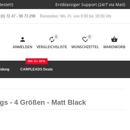
estet!)
Erstklassiger Support (24/7 via Mail)
(0) 72 47 - 98 73 298
Bürozeiten: Mo.-Fr. von 9:00 bis 18:00 Uhr
0
0
ANMELDEN
VERGLEICHSLISTE
WUNSCHZETTEL
WARENKORB
BIS ZU -80%
idung
CARPLEADS Deals
gs - 4 Größen - Matt Black