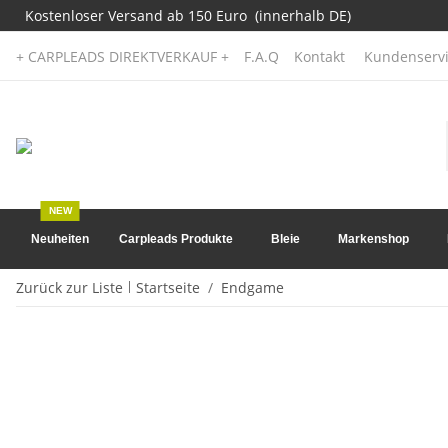
Kostenloser Versand ab 150 Euro (innerhalb DE)
+ CARPLEADS DIREKTVERKAUF +
F.A.Q
Kontakt
Kundenservi
NEW
Neuheiten
Carpleads Produkte
Bleie
Markenshop
Zurück zur Liste
Startseite
Endgame