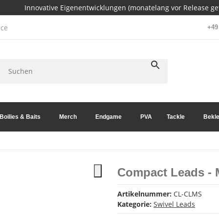
Innovative Eigenentwicklungen (monatelang vor Release get
ce
+49 
Boilies & Baits
Merch
Endgame
PVA
Tackle
Bekle
Compact Leads - 
Artikelnummer:
CL-CLMS
Kategorie:
Swivel Leads