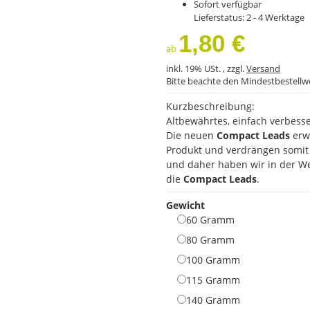
Sofort verfügbar
Lieferstatus: 2 - 4 Werktage
1,80 €
ab
inkl. 19% USt. , zzgl.
Versand
Bitte beachte den Mindestbestellw
Kurzbeschreibung:
Altbewährtes, einfach verbesse
Die neuen
Compact Leads
erwe
Produkt und verdrängen somit
und daher haben wir in der We
die
Compact Leads
.
Gewicht
60 Gramm
60 Gramm
80 Gramm
80 Gramm
100 Gramm
100 Gramm
115 Gramm
115 Gramm
140 Gramm
140 Gramm