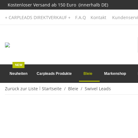
Kostenloser Versand ab 150 Euro (innerhalb DE)
+ CARPLEADS DIREKTVERKAUF +
F.A.Q
Kontakt
Kundenservi
NEW
Neuheiten
Carpleads Produkte
Bleie
Markenshop
Zurück zur Liste
Startseite
Bleie
Swivel Leads