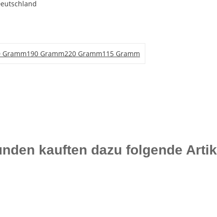
Deutschland
0 Gramm
190 Gramm
220 Gramm
115 Gramm
nden kauften dazu folgende Artik