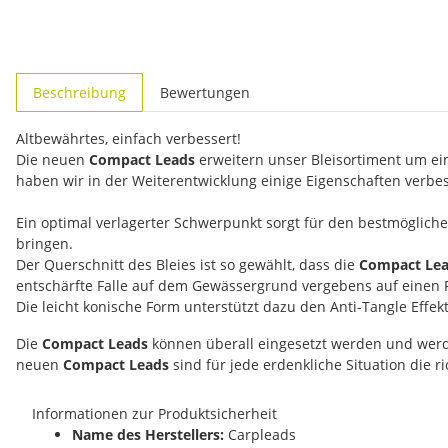
weitere Registerkarten anzeigen
Beschreibung
Bewertungen
Altbewährtes, einfach verbessert!
Die neuen
Compact Leads
erweitern unser Bleisortiment um ei
haben wir in der Weiterentwicklung einige Eigenschaften verbe
Ein optimal verlagerter Schwerpunkt sorgt für den bestmöglic
bringen.
Der Querschnitt des Bleies ist so gewählt, dass die
Compact Le
entschärfte Falle auf dem Gewässergrund vergebens auf einen F
Die leicht konische Form unterstützt dazu den Anti-Tangle Effek
Die
Compact Leads
können überall eingesetzt werden und werden
neuen
Compact Leads
sind für jede erdenkliche Situation die r
Informationen zur Produktsicherheit
Name des Herstellers:
Carpleads