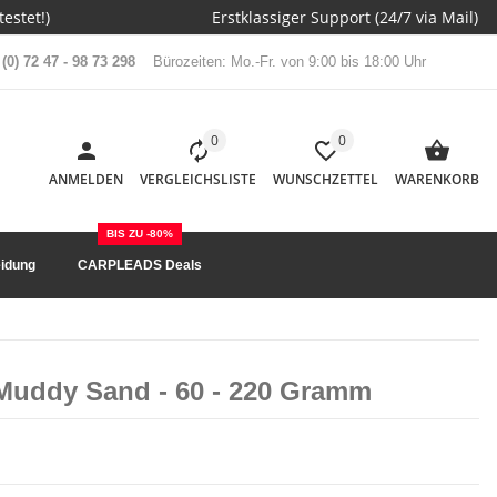
estet!)
Erstklassiger Support (24/7 via Mail)
(0) 72 47 - 98 73 298
Bürozeiten: Mo.-Fr. von 9:00 bis 18:00 Uhr
0
0
ANMELDEN
VERGLEICHSLISTE
WUNSCHZETTEL
WARENKORB
BIS ZU -80%
idung
CARPLEADS Deals
Muddy Sand - 60 - 220 Gramm