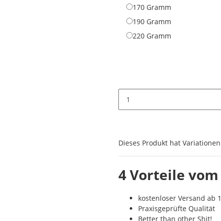
170 Gramm
170 Gramm
190 Gramm
190 Gramm
220 Gramm
220 Gramm
x
Dieses Produkt hat Variationen
4 Vorteile vom
kostenloser Versand ab 1
Praxisgeprüfte Qualität
Better than other Shit!