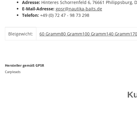
Adresse:
Hinteres Schorrenfeld 6, 76661 Philippsburg, 
E-Mail-Adresse:
gpsr@nautika-baits.de
Telefon:
+49 (0) 72 47 - 98 73 298
Produkteigenschaft
Wert
Bleigewicht:
60 Gramm
80 Gramm
100 Gramm
140 Gramm
17
Hersteller gemäß GPSR
Carpleads
Ku
Bestseller