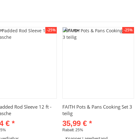
-25%
-25%
er
Auf Lager
Schnellkauf
Schnellkauf
Padded Rod Sleeve 12 ft -
FAITH Pots & Pans Cooking Set 3
asche
teilig
74 €
*
35,99 €
*
25%
Rabatt:
25%
 verfügbar
Knapper Lagerbestand