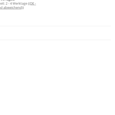
zeit:
2 - 4 Werktage
((DE -
nd abweichend))