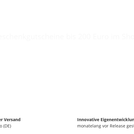
Keine Idee für ein tolles Geschenk?
schenkgutscheine bis 200 Euro im Sh
er Versand
Innovative Eigenentwicklu
o (DE)
monatelang vor Release ges