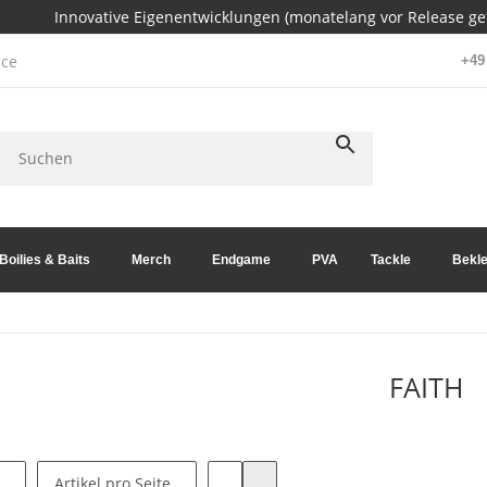
Innovative Eigenentwicklungen (monatelang vor Release get
ce
+49 
Boilies & Baits
Merch
Endgame
PVA
Tackle
Bekle
FAITH
Artikel pro Seite