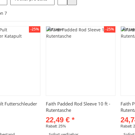
on
7
-25%
-25%
Auf Lager
Auf Lag
hnellkauf
Schnellkauf
ult Futterschleuder
Faith Padded Rod Sleeve 10 ft -
Faith 
Rutentasche
Rutent
22,49 €
*
24,
Rabatt:
25%
Rabatt:
rbestand
Sofort verfügbar
Sofort