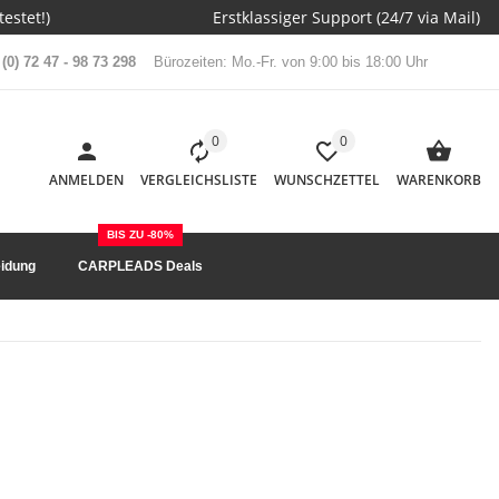
estet!)
Erstklassiger Support (24/7 via Mail)
(0) 72 47 - 98 73 298
Bürozeiten: Mo.-Fr. von 9:00 bis 18:00 Uhr
0
0
ANMELDEN
VERGLEICHSLISTE
WUNSCHZETTEL
WARENKORB
BIS ZU -80%
idung
CARPLEADS Deals