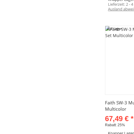
Lieferzeit:
2 - 
Ausland abwei
Auf Lager
Sc
Faith SW-3 Mul
Multicolor
67,49 €
*
Rabatt:
25%
Knapper Lage