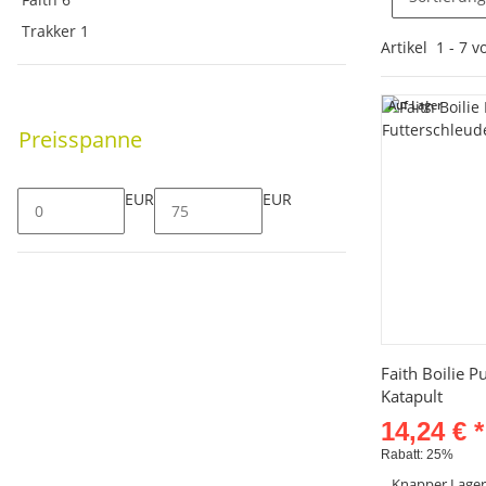
Trakker
1
Artikel
1
-
7
v
Auf Lager
Preisspanne
EUR
EUR
Sc
Faith Boilie P
Katapult
14,24 €
*
Rabatt:
25%
Knapper Lage