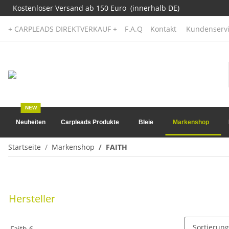
Kostenloser Versand ab 150 Euro (innerhalb DE)
+ CARPLEADS DIREKTVERKAUF +
F.A.Q
Kontakt
Kundenservi
NEW
Neuheiten
Carpleads Produkte
Bleie
Markenshop
Startseite
Markenshop
FAITH
Hersteller
Sortierung
Faith
6