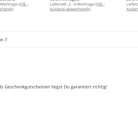
4 Werktage
((DE -
Lieferzeit:
2 - 4 Werktage
((DE -
Liefer
chend))
Ausland abweichend))
Ausla
on
7