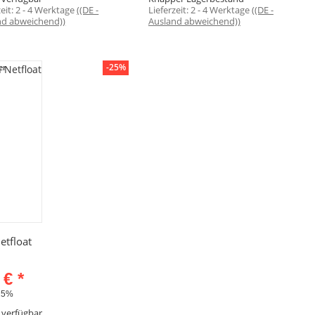
zeit:
2 - 4 Werktage
((DE -
Lieferzeit:
2 - 4 Werktage
((DE -
nd abweichend))
Ausland abweichend))
-25%
er
Schnellkauf
etfloat
4 €
*
25%
 verfügbar