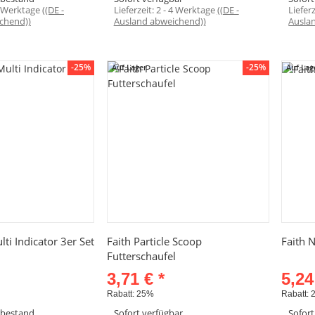
4 Werktage
((DE -
Lieferzeit:
2 - 4 Werktage
((DE -
Liefer
chend))
Ausland abweichend))
Ausla
-25%
-25%
Auf Lager
Auf Lag
hnellkauf
Schnellkauf
ti Indicator 3er Set
Faith Particle Scoop
Faith N
Futterschaufel
3,71 €
*
5,2
Rabatt:
25%
Rabatt:
rbestand
Sofort verfügbar
Sofort