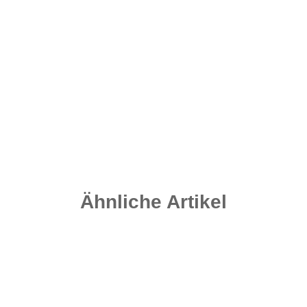
Carpleads Camo Split Shots 180g
6,95 €
*
Sofort verfügbar
Lieferzeit:
2 - 4 Werktage
((DE - Ausland abweichend))
Ähnliche Artikel
-25%
Auf Lager