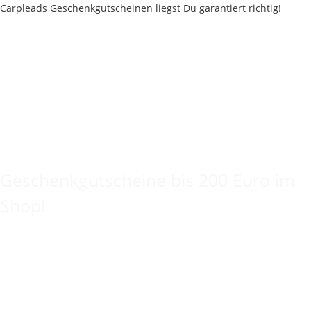
Keine Idee für ein tolles Geschenk?
Geschenkgutscheine bis 200 Euro im
Shop!