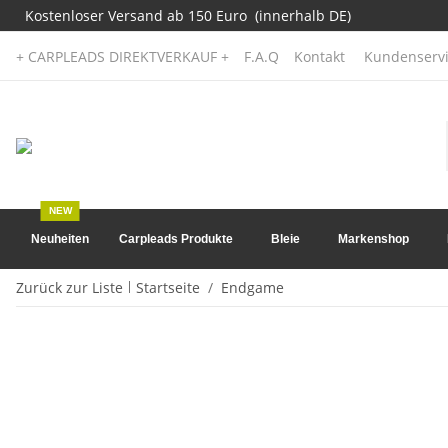
Kostenloser Versand ab 150 Euro (innerhalb DE)
+ CARPLEADS DIREKTVERKAUF +
F.A.Q
Kontakt
Kundenservi
NEW
Neuheiten
Carpleads Produkte
Bleie
Markenshop
Zurück zur Liste
Startseite
Endgame