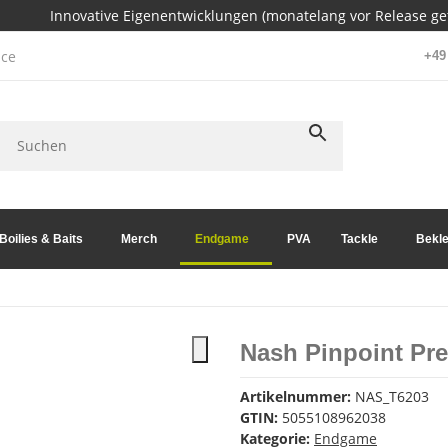
Innovative Eigenentwicklungen (monatelang vor Release get
ce
+49 
Boilies & Baits
Merch
Endgame
PVA
Tackle
Bekle
Nash Pinpoint Pre
Artikelnummer:
NAS_T6203
GTIN:
5055108962038
Kategorie:
Endgame