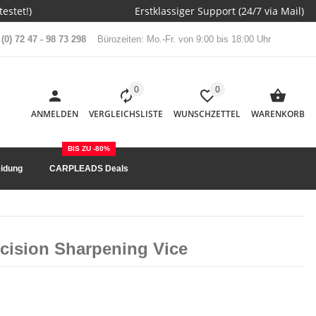
estet!)
Erstklassiger Support (24/7 via Mail)
(0) 72 47 - 98 73 298
Bürozeiten: Mo.-Fr. von 9:00 bis 18:00 Uhr
0
0
ANMELDEN
VERGLEICHSLISTE
WUNSCHZETTEL
WARENKORB
BIS ZU -80%
idung
CARPLEADS Deals
cision Sharpening Vice