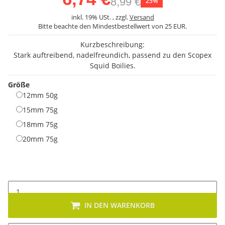
8,99 €
25%
inkl. 19% USt. , zzgl.
Versand
Bitte beachte den Mindestbestellwert von 25 EUR.
Kurzbeschreibung:
Stark auftreibend, nadelfreundich, passend zu den Scopex
Squid Boilies.
Größe
12mm 50g
12mm 50g
15mm 75g
15mm 75g
18mm 75g
18mm 75g
20mm 75g
20mm 75g
IN DEN WARENKORB