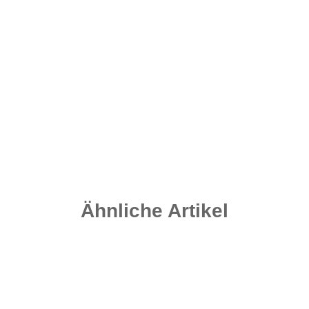
Carpleads.de Multi Tool
6,95 €
*
Sofort verfügbar
Lieferzeit:
2 - 4 Werktage
((DE - Ausland abweichend))
Ähnliche Artikel
-25%
Auf Lager