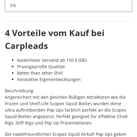
x
Dieses Produkt hat Variationen. Wähle bitte die gewünschte
Stk
Variation aus.
4 Vorteile vom Kauf bei
Carpleads
kostenloser Versand ab 150 € (DE)
Praxisgeprüfte Qualität
Better than other Shit!
Innovative Eigenentwicklungen
Beschreibung
Angereichert mit den gleichen flüßigen Attraktoren wie die
Frozen und Shelf-Life Scopex Squid Boilies wurden diese
ultra auftreibenden Pop Ups farblich perfekt an die Scopex
Squid Boilies angepasst. Perfekt geeignet für effektive Chod
Rigs, Stiff Rigs und Pop Up Präsentationen.
Die nadelfreundlichen Scopex Squid Airball Pop Ups geben