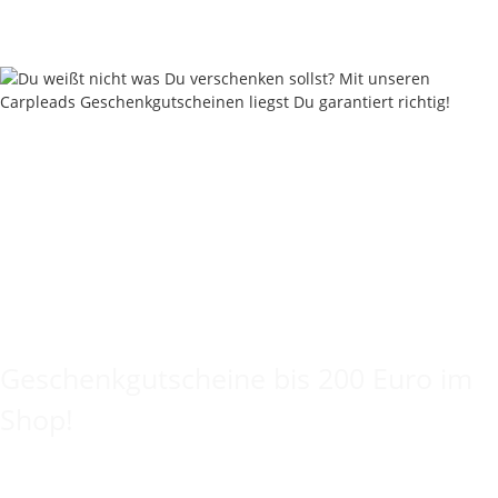
Lieferzeit:
2 - 4 Werktage
((DE - Ausland abweichend))
Keine Idee für ein tolles Geschenk?
Geschenkgutscheine bis 200 Euro im
Shop!