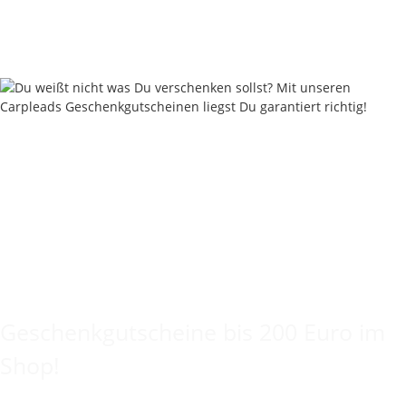
Rabatt:
25%
Sofort verfügbar
Lieferzeit:
2 - 4 Werktage
((DE - Ausland abweichend))
Keine Idee für ein tolles Geschenk?
Geschenkgutscheine bis 200 Euro im
Shop!