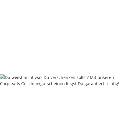
Nash Siren R3 Blue Bissanzeiger
103,49 €
*
Rabatt:
25%
Knapper Lagerbestand
Lieferzeit:
2 - 4 Werktage
((DE - Ausland abweichend))