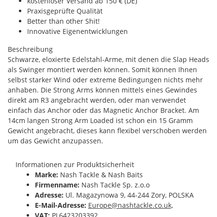
kostenloser Versand ab 150 € (DE)
Praxisgeprüfte Qualität
Better than other Shit!
Innovative Eigenentwicklungen
Beschreibung
Schwarze, eloxierte Edelstahl-Arme, mit denen die Slap Heads
als Swinger montiert werden können. Somit können Ihnen
selbst starker Wind oder extreme Bedingungen nichts mehr
anhaben. Die Strong Arms können mittels eines Gewindes
direkt am R3 angebracht werden, oder man verwendet
einfach das Anchor oder das Magnetic Anchor Bracket. Am
14cm langen Strong Arm Loaded ist schon ein 15 Gramm
Gewicht angebracht, dieses kann flexibel verschoben werden
um das Gewicht anzupassen.
Informationen zur Produktsicherheit
Marke:
Nash Tackle & Nash Baits
Firmenname:
Nash Tackle Sp. z.o.o
Adresse:
Ul. Magazynowa 9, 44-244 Zory, POLSKA
E-Mail-Adresse:
Europe@nashtackle.co.uk,
VAT:
PL6423203392