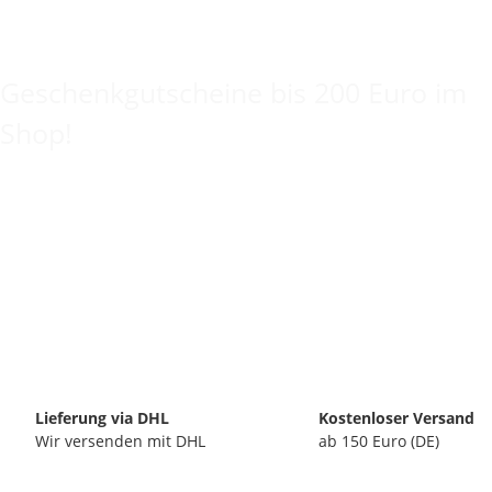
Keine Idee für ein tolles Geschenk?
Geschenkgutscheine bis 200 Euro im
Shop!
Lieferung via DHL
Kostenloser Versand
Wir versenden mit DHL
ab 150 Euro (DE)