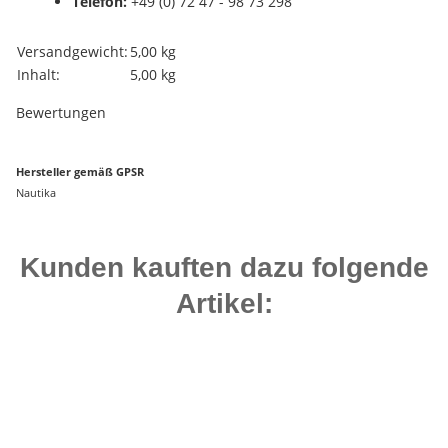
Telefon:
+49 (0) 72 47 - 98 73 298
Produkteigenschaft
Wert
Versandgewicht:
5,00 kg
Inhalt:
5,00 kg
Bewertungen
Hersteller gemäß GPSR
Nautika
Kunden kauften dazu folgende
Artikel:
Top bewertet