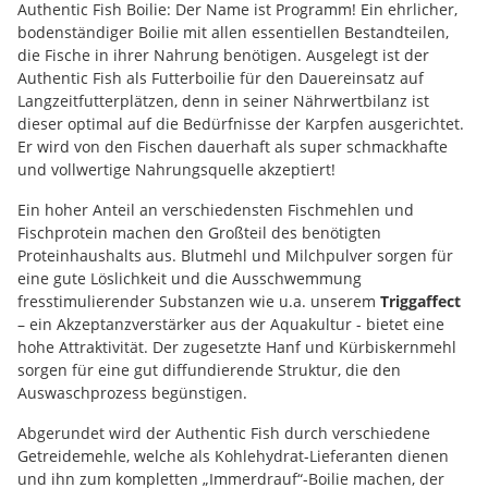
Authentic Fish Boilie: Der Name ist Programm! Ein ehrlicher,
bodenständiger Boilie mit allen essentiellen Bestandteilen,
die Fische in ihrer Nahrung benötigen. Ausgelegt ist der
Authentic Fish als Futterboilie für den Dauereinsatz auf
Langzeitfutterplätzen, denn in seiner Nährwertbilanz ist
dieser optimal auf die Bedürfnisse der Karpfen ausgerichtet.
Er wird von den Fischen dauerhaft als super schmackhafte
und vollwertige Nahrungsquelle akzeptiert!
Ein hoher Anteil an verschiedensten Fischmehlen und
Fischprotein machen den Großteil des benötigten
Proteinhaushalts aus. Blutmehl und Milchpulver sorgen für
eine gute Löslichkeit und die Ausschwemmung
fresstimulierender Substanzen wie u.a. unserem
Triggaffect
– ein Akzeptanzverstärker aus der Aquakultur - bietet eine
hohe Attraktivität. Der zugesetzte Hanf und Kürbiskernmehl
sorgen für eine gut diffundierende Struktur, die den
Auswaschprozess begünstigen.
Abgerundet wird der Authentic Fish durch verschiedene
Getreidemehle, welche als Kohlehydrat-Lieferanten dienen
und ihn zum kompletten „Immerdrauf“-Boilie machen, der