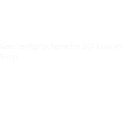
Keine Idee für ein tolles Geschenk?
Geschenkgutscheine bis 200 Euro im
Shop!