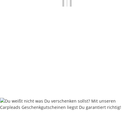
Nautika Liver-T Boilies 5kg
ab
42,50 €
*
8,50 € pro 1 kg
Weitere Variationen erhältlich.
Sofort verfügbar