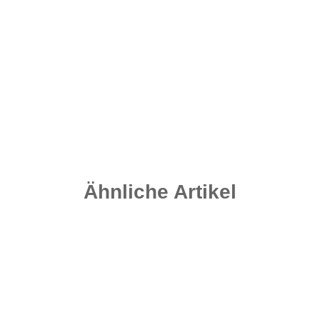
Micro Flexi Ring Swivel Gr. 20 - Matt Black
4,20 €
*
0,35 € pro 1 Stück
Sofort verfügbar
Lieferzeit:
2 - 4 Werktage
((DE - Ausland abweichend))
Ähnliche Artikel
Auf Lager