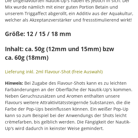
Die ungeflavourten Nautik-Up's haben es jedoch in sich: Der
Mix wurde nämlich mit einer guten Portion Betain und
unserem Triggaffect abgerollt, ein Additiv aus der Aquakultur,
welcher als Akzeptanzverstärker und fressstimulierend wirkt!
Größe: 12 / 15 / 18 mm
Inhalt: ca. 50g (12mm und 15mm) bzw
ca. 60g (18mm)
Lieferung inkl. 2ml Flavour-Shot (freie Auswahl)
Hinweis:
Bei Zugabe des Flavour-Shots kann es zu leichten
Farbänderungen an der Oberfläche der Nautik-Up's kommen.
Neben Geruchszusätzen und Aromen enthalten unsere
Flavours weitere Attraktivitätssteigernde Substanzen, die die
Farbe der Pop-Ups beeinflussen können. Ein weißer Pop-Up
kann so zum Beispiel bei der Anwendungs der Shots leicht
crèmefarben, bis gelblich werden. Die Fängigkeit der Nautik-
Up's wird dadurch in keinster Weise gemindert.