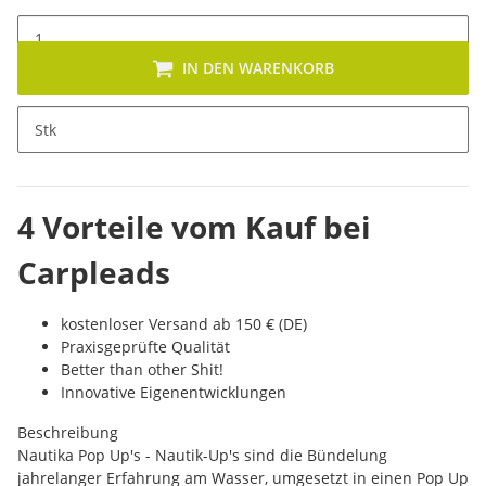
IN DEN WARENKORB
x
Dieses Produkt hat Variationen. Wähle bitte die gewünschte
Stk
Variation aus.
4 Vorteile vom Kauf bei
Carpleads
kostenloser Versand ab 150 € (DE)
Praxisgeprüfte Qualität
Better than other Shit!
Innovative Eigenentwicklungen
Beschreibung
Nautika Pop Up's - Nautik-Up's sind die Bündelung
jahrelanger Erfahrung am Wasser, umgesetzt in einen Pop Up