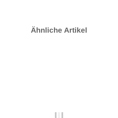
Lieferzeit:
2 - 4 Werktage
((DE - Ausland abweichend))
Ähnliche Artikel
-25%
Auf Lager