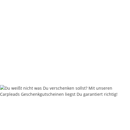
PROS 'Heavy Duty' 705er Wader Wathose
ab
59,99 €
*
Rabatt:
25%
Knapper Lagerbestand