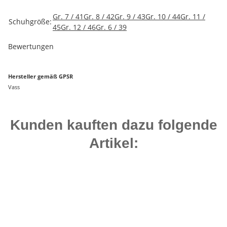
Produkteigenschaft
Wert
Gr. 7 / 41
Gr. 8 / 42
Gr. 9 / 43
Gr. 10 / 44
Gr. 11 /
Schuhgröße:
45
Gr. 12 / 46
Gr. 6 / 39
Bewertungen
Hersteller gemäß GPSR
Vass
Kunden kauften dazu folgende
Artikel:
Top