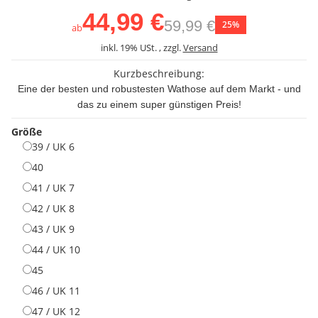
44,99 €
59,99 €
25%
ab
inkl. 19% USt. , zzgl.
Versand
Kurzbeschreibung:
Eine der besten und robustesten Wathose auf dem Markt - und
das zu einem super günstigen Preis!
Größe
39 / UK 6
39 / UK 6
40
40
41 / UK 7
41 / UK 7
42 / UK 8
42 / UK 8
43 / UK 9
43 / UK 9
44 / UK 10
44 / UK 10
45
45
46 / UK 11
46 / UK 11
47 / UK 12
47 / UK 12