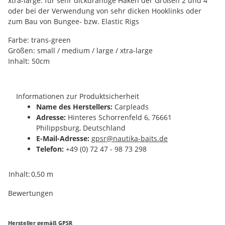
xtra-large: für sehr dickdrähtige Haken der Größen 2 und 4
oder bei der Verwendung von sehr dicken Hooklinks oder
zum Bau von Bungee- bzw. Elastic Rigs
Farbe: trans-green
Größen: small / medium / large / xtra-large
Inhalt: 50cm
Informationen zur Produktsicherheit
Name des Herstellers:
Carpleads
Adresse:
Hinteres Schorrenfeld 6, 76661
Philippsburg, Deutschland
E-Mail-Adresse:
gpsr@nautika-baits.de
Telefon:
+49 (0) 72 47 - 98 73 298
Produkteigenschaft
Wert
Inhalt:
0,50 m
Bewertungen
Hersteller gemäß GPSR