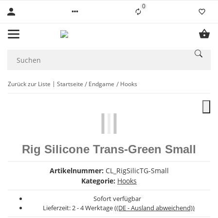
0
Liste ist leer
Zurück zur Liste
Startseite
Endgame
Hooks
Rig Silicone Trans-Green Small
Artikelnummer:
CL_RigSilicTG-Small
Kategorie:
Hooks
Sofort verfügbar
Lieferzeit:
2 - 4 Werktage
((DE - Ausland abweichend))