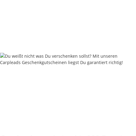
Carpleads Powder Coating - Weedy Green
ab
11,90 €
*
59,50 € pro 1 kg
Weitere Variationen erhältlich.
Sofort verfügbar
Keine Idee für ein tolles Geschenk?