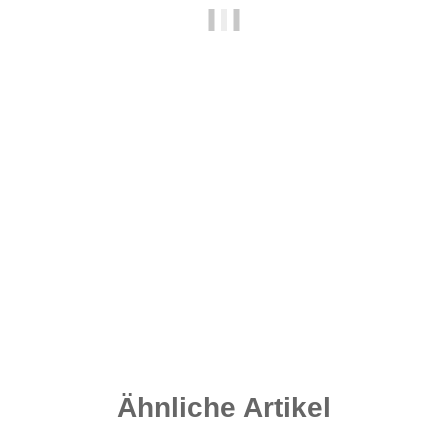
Rig Silicone Trans-Green Medium
4,20 €
*
8,40 € pro m
Sofort verfügbar
Ähnliche Artikel