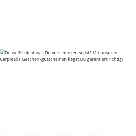
Poly Leader mit Quick Change Swivel - 75 cm / 120 cm /
170 cm
ab
5,95 €
*
Sofort verfügbar
Keine Idee für ein tolles Geschenk?
Geschenkgutscheine bis 200 Euro im