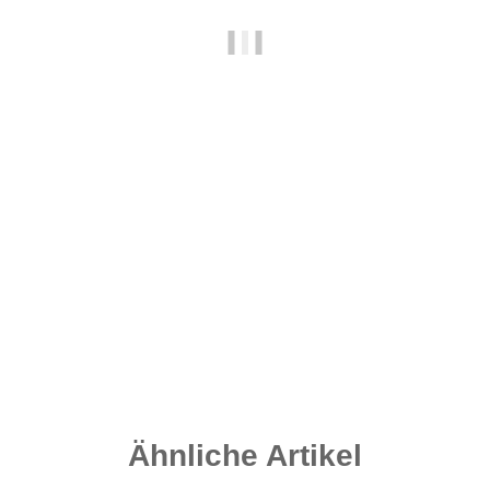
Carpleads.de SafeSys Full Kit - 4 pcs
6,95 €
*
1,74 € pro 1 Stück
Sofort verfügbar
Lieferzeit:
2 - 4 Werktage
((DE - Ausland abweichend))
Ähnliche Artikel