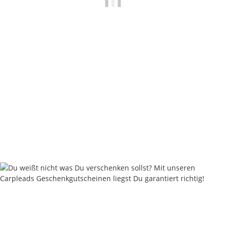
Sonik SK-TEK Air Dry Bag M / L / XL
11,24 €
*
Rabatt:
25%
Knapper Lagerbestand