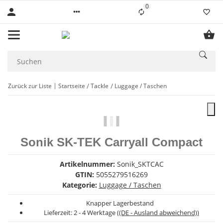
0
Liste ist leer
Zurück zur Liste
Startseite
Tackle
Luggage / Taschen
Sonik SK-TEK Carryall Compact
Artikelnummer:
Sonik_SKTCAC
GTIN:
5055279516269
Kategorie:
Luggage / Taschen
Knapper Lagerbestand
Lieferzeit:
2 - 4 Werktage
((DE - Ausland abweichend))