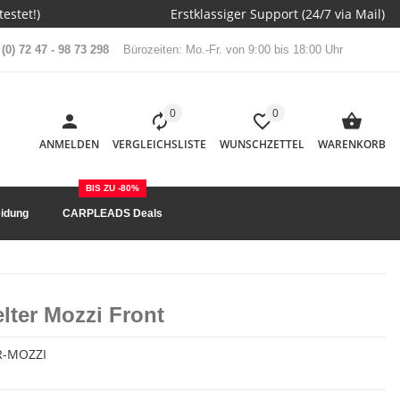
estet!)
Erstklassiger Support (24/7 via Mail)
(0) 72 47 - 98 73 298
Bürozeiten: Mo.-Fr. von 9:00 bis 18:00 Uhr
0
0
ANMELDEN
VERGLEICHSLISTE
WUNSCHZETTEL
WARENKORB
BIS ZU -80%
idung
CARPLEADS Deals
lter Mozzi Front
R-MOZZI