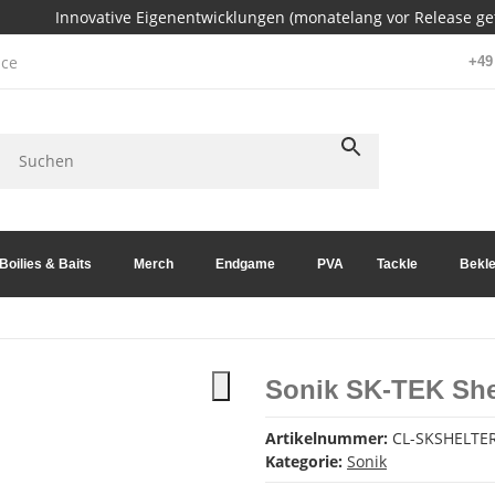
Innovative Eigenentwicklungen (monatelang vor Release get
ce
+49 
Boilies & Baits
Merch
Endgame
PVA
Tackle
Bekle
Sonik SK-TEK She
Artikelnummer:
CL-SKSHELTE
Kategorie:
Sonik