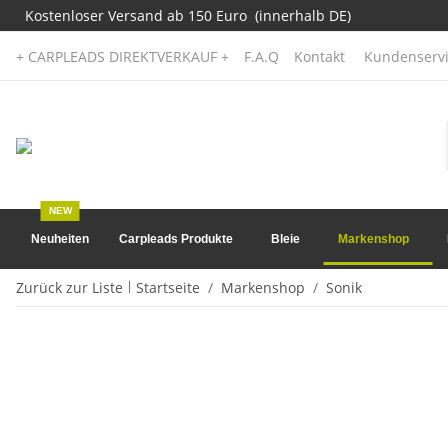
Kostenloser Versand ab 150 Euro (innerhalb DE)
+ CARPLEADS DIREKTVERKAUF +
F.A.Q
Kontakt
Kundenservi
NEW
Neuheiten
Carpleads Produkte
Bleie
Markenshop
Zurück zur Liste
Startseite
Markenshop
Sonik