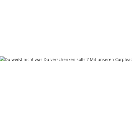
Carpleads Powder Coating - Gelb
ab
11,90 €
*
59,50 € pro 1 kg
Weitere Variationen erhältlich.
Sofort verfügbar