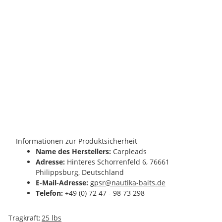
YouTube-Videos zulassen
Informationen zur Produktsicherheit
Name des Herstellers:
Carpleads
Adresse:
Hinteres Schorrenfeld 6, 76661
Philippsburg, Deutschland
E-Mail-Adresse:
gpsr@nautika-baits.de
Telefon:
+49 (0) 72 47 - 98 73 298
Produkteigenschaft
Wert
Tragkraft:
25 lbs