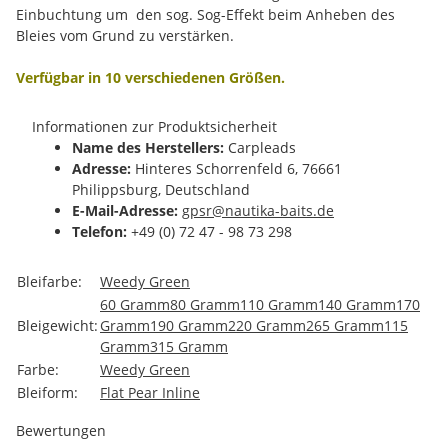
Einbuchtung um den sog. Sog-Effekt beim Anheben des
Bleies vom Grund zu verstärken.
Verfügbar in 10 verschiedenen Größen.
Informationen zur Produktsicherheit
Name des Herstellers:
Carpleads
Adresse:
Hinteres Schorrenfeld 6, 76661
Philippsburg, Deutschland
E-Mail-Adresse:
gpsr@nautika-baits.de
Telefon:
+49 (0) 72 47 - 98 73 298
Produkteigenschaft
Wert
Bleifarbe:
Weedy Green
60 Gramm
80 Gramm
110 Gramm
140 Gramm
170
Bleigewicht:
Gramm
190 Gramm
220 Gramm
265 Gramm
115
Gramm
315 Gramm
Farbe:
Weedy Green
Bleiform:
Flat Pear Inline
Bewertungen