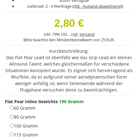
Sofort verfügbar
Lieferzeit:
2 - 4 Werktage
((DE - Ausland abweichend))
2,80 €
inkl. 19% USt. , zzgl.
Versand
Bitte beachte den Mindestbestellwert von 25 EUR.
Kurzbeschreibung:
Das Flat Pear Lead ist ebenfalls wie das Grip Lead ein kleines
Allround-Talent, welches gleichermaßen für verschiedene
Situationen konzipiert wurde. Es eignet sich hervorragend als
Wurfblei, da es aufgrund seiner aerodynamischen Form
weniger anfällig ist, wenn Seitenwinde während der
Flugphase versuchen diese zu beeinträchtigen.
Flat Pear Inline Gewichte
190 Gramm
60 Gramm
60 Gramm
80 Gramm
80 Gramm
100 Gramm
100 Gramm
115 Gramm
115 Gramm