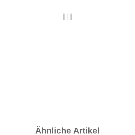
Flat Pear Inline - Weedy Green 170 Gramm
2,50 €
*
Sofort verfügbar
Ähnliche Artikel