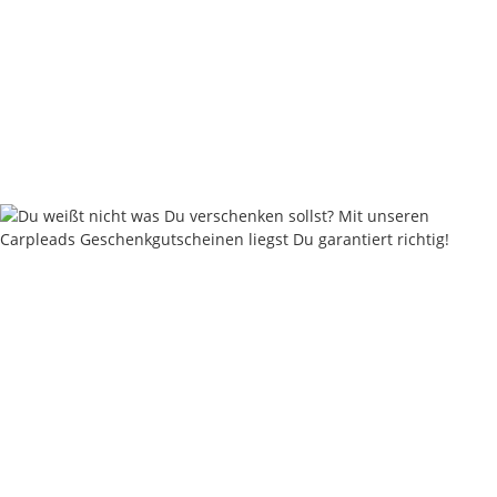
Flat Pear Inline - 60 - 220 Gramm - Speckled Brown
ab
2,00 €
*
Sofort verfügbar
Lieferstatus: 2 - 4 Werktage
Keine Idee für ein tolles Geschenk?