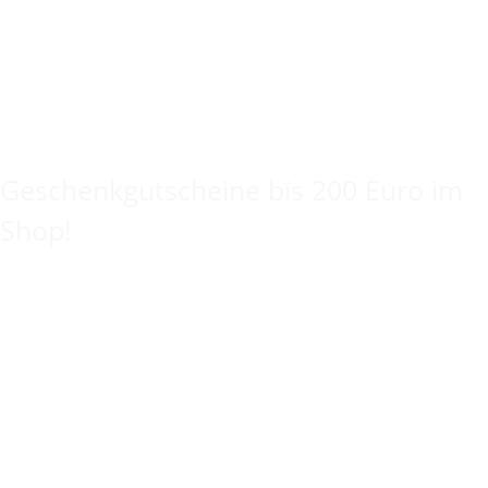
Keine Idee für ein tolles Geschenk?
Geschenkgutscheine bis 200 Euro im
Shop!