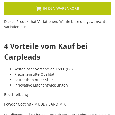
IN DEN WARENKORB
x
Dieses Produkt hat Variationen. Wähle bitte die gewünschte
Variation aus.
4 Vorteile vom Kauf bei
Carpleads
kostenloser Versand ab 150 € (DE)
Praxisgeprüfte Qualität
Better than other Shit!
Innovative Eigenentwicklungen
Beschreibung
Powder Coating - MUDDY SAND MIX
Mit diesem Pulver ist das Beschichten Ihrer eigenen Bleie ein