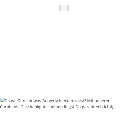
Flat Pear Inline - 60 - 220 Gramm - Speckled Brown
ab
2,00 €
*
Sofort verfügbar
Lieferstatus: 2 - 4 Werktage