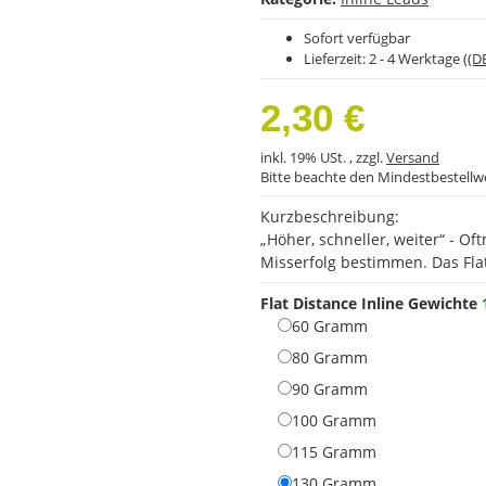
Sofort verfügbar
Lieferzeit:
2 - 4 Werktage
((D
2,30 €
inkl. 19% USt. , zzgl.
Versand
Bitte beachte den Mindestbestellw
Kurzbeschreibung:
„Höher, schneller, weiter“ - O
Misserfolg bestimmen. Das Flat 
Flat Distance Inline Gewichte
60 Gramm
60 Gramm
80 Gramm
80 Gramm
90 Gramm
90 Gramm
100 Gramm
100 Gramm
115 Gramm
115 Gramm
130 Gramm
130 Gramm