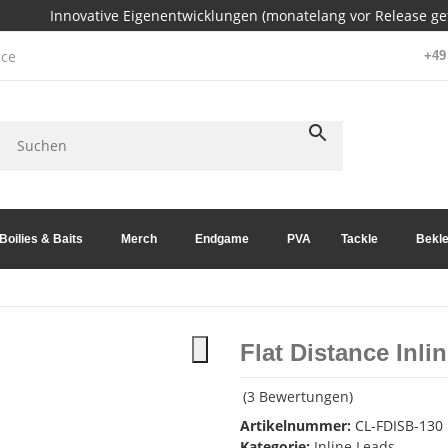
Innovative Eigenentwicklungen (monatelang vor Release get
ce
+49 
Boilies & Baits
Merch
Endgame
PVA
Tackle
Bekle
Flat Distance Inl
(3 Bewertungen)
Artikelnummer:
CL-FDISB-130
Kategorie:
Inline Leads