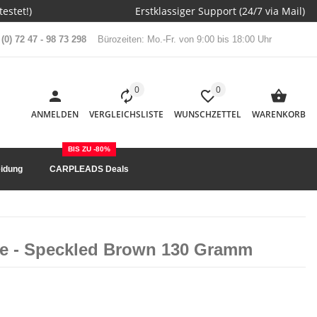
estet!)
Erstklassiger Support (24/7 via Mail)
(0) 72 47 - 98 73 298
Bürozeiten: Mo.-Fr. von 9:00 bis 18:00 Uhr
0
0
ANMELDEN
VERGLEICHSLISTE
WUNSCHZETTEL
WARENKORB
BIS ZU -80%
idung
CARPLEADS Deals
ine - Speckled Brown 130 Gramm