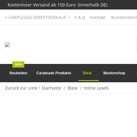
Kostenloser Versand ab 150 Euro (innerhalb DE)
+ CARPLEADS DIREKTVERKAUF +
F.A.Q
Kontakt
Kundenservi
NEW
Neuheiten
Carpleads Produkte
Bleie
Markenshop
Zurück zur Liste
Startseite
Bleie
Inline Leads