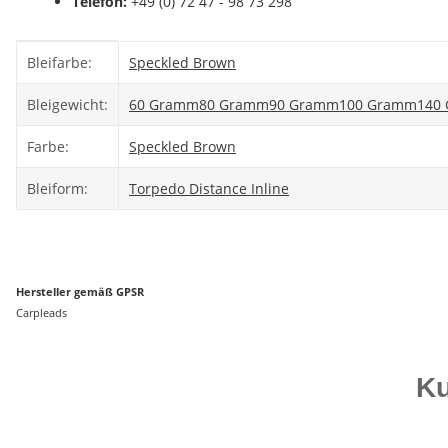
Telefon:
+49 (0) 72 47 - 98 73 298
Produkteigenschaft
Wert
Bleifarbe:
Speckled Brown
Bleigewicht:
60 Gramm
80 Gramm
90 Gramm
100 Gramm
140
Farbe:
Speckled Brown
Bleiform:
Torpedo Distance Inline
Hersteller gemäß GPSR
Carpleads
Ku