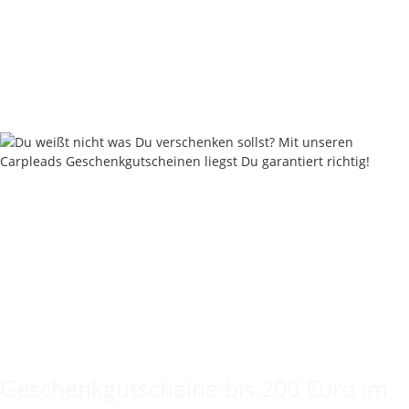
Carpleads Bufferbeads Trans Green / Trans Brown
4,95 €
*
0,50 € pro 1 Stück
Sofort verfügbar
Keine Idee für ein tolles Geschenk?
Geschenkgutscheine bis 200 Euro im