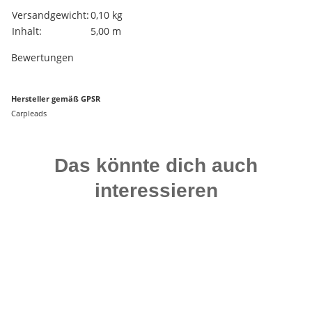
Produkteigenschaft
Wert
Versandgewicht:
0,10 kg
Inhalt:
5,00 m
Bewertungen
Hersteller gemäß GPSR
Carpleads
Das könnte dich auch
interessieren
-25%
Auf Lager