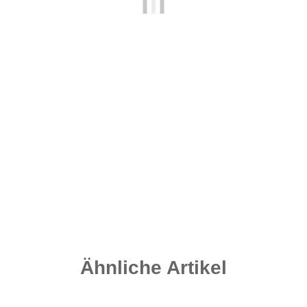
Micro Flexi Ring Swivel Gr. 20 - Matt Black
4,20 €
*
0,35 € pro 1 Stück
Sofort verfügbar
Lieferzeit:
2 - 4 Werktage
((DE - Ausland abweichend))
Ähnliche Artikel