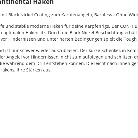
ntinental Haken
 mit Black Nickel Coating zum Karpfenangeln, Barbless - Ohne Wid
rfe und stabile moderne Haken für deine Karpfenrigs. Der CONTI B
timalen Hakensitz. Durch die Black Nickel Beschichtung erhält di
 vor Hindernissen und unter harten Bedingungen spielt die Tough 
und ist nur schwer wieder auszublasen. Der kurze Schenkel, in Ko
 der Angelei vor Hindernissen, nicht zum aufbiegen und schlitzen 
e während dem Drill entstehen können. Die leicht nach innen geric
Hakens, ihre Stärken aus.