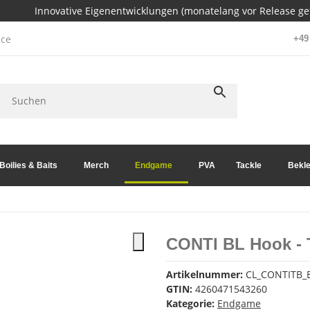
Innovative Eigenentwicklungen (monatelang vor Release get
ce
+49 
Boilies & Baits
Merch
Endgame
PVA
Tackle
Bekle
CONTI BL Hook - 
Artikelnummer:
CL_CONTITB_
GTIN:
4260471543260
Kategorie:
Endgame