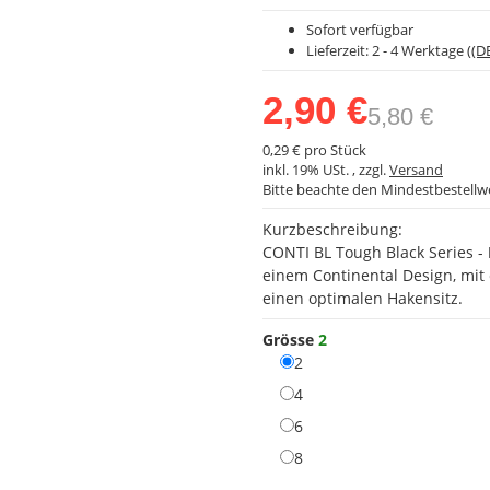
Sofort verfügbar
Lieferzeit:
2 - 4 Werktage
((D
2,90 €
5,80 €
0,29 € pro Stück
inkl. 19% USt. , zzgl.
Versand
Bitte beachte den Mindestbestellw
Kurzbeschreibung:
CONTI BL Tough Black Series -
einem Continental Design, mi
einen optimalen Hakensitz.
Grösse
2
2
2
4
4
6
6
8
8