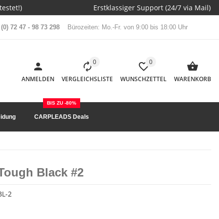
estet!)
Erstklassiger Support (24/7 via Mail)
(0) 72 47 - 98 73 298
Bürozeiten: Mo.-Fr. von 9:00 bis 18:00 Uhr
0
0
ANMELDEN
VERGLEICHSLISTE
WUNSCHZETTEL
WARENKORB
BIS ZU -80%
idung
CARPLEADS Deals
Tough Black #2
BL-2