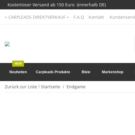
Kostenloser Versand ab 150 Euro (innerhalb DE)
+ CARPLEADS DIREKTVERKAUF +
F.A.Q
Kontakt
Kundenservi
NEW
Neuheiten
Carpleads Produkte
Bleie
Markenshop
Zurück zur Liste
Startseite
Endgame