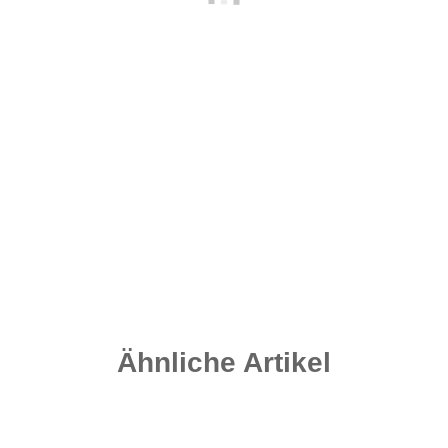
Compact Leads - Weedy Green 140 Gramm
2,10 €
*
Sofort verfügbar
Ähnliche Artikel