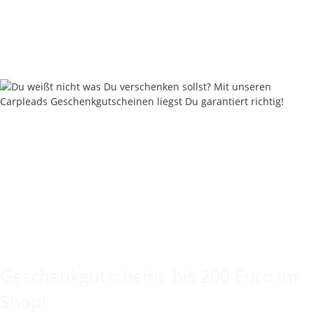
ab
1,80 €
*
Sofort verfügbar
Lieferstatus: 2 - 4 Werktage
Keine Idee für ein tolles Geschenk?
Geschenkgutscheine bis 200 Euro im
Shop!