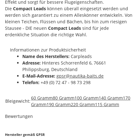
Effekt und sorgt für bessere Flugeigenschaften.
Die
Compact Leads
können überall eingesetzt werden und
werden sich garantiert zu einem Alleskönner entwickeln. Von
kleinen Teichen, Flüssen und Bächen, bis hin zum riesigen
Stausee - DIE neuen
Compact Leads
sind für jede
erdenkliche Situation die richtige Wahl.
Informationen zur Produktsicherheit
Name des Herstellers:
Carpleads
Adresse:
Hinteres Schorrenfeld 6, 76661
Philippsburg, Deutschland
E-Mail-Adresse:
gpsr@nautika-baits.de
Telefon:
+49 (0) 72 47 - 98 73 298
Produkteigenschaft
Wert
60 Gramm
80 Gramm
100 Gramm
140 Gramm
170
Bleigewicht:
Gramm
190 Gramm
220 Gramm
115 Gramm
Bewertungen
Hersteller gemäß GPSR