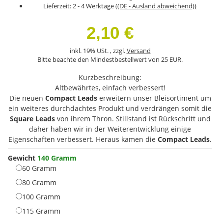
Lieferzeit:
2 - 4 Werktage
((DE - Ausland abweichend))
2,10 €
inkl. 19% USt. , zzgl.
Versand
Bitte beachte den Mindestbestellwert von 25 EUR.
Kurzbeschreibung:
Altbewährtes, einfach verbessert!
Die neuen
Compact Leads
erweitern unser Bleisortiment um
ein weiteres durchdachtes Produkt und verdrängen somit die
Square Leads
von ihrem Thron. Stillstand ist Rückschritt und
daher haben wir in der Weiterentwicklung einige
Eigenschaften verbessert. Heraus kamen die
Compact Leads
.
Gewicht
140 Gramm
60 Gramm
60 Gramm
80 Gramm
80 Gramm
100 Gramm
100 Gramm
115 Gramm
115 Gramm