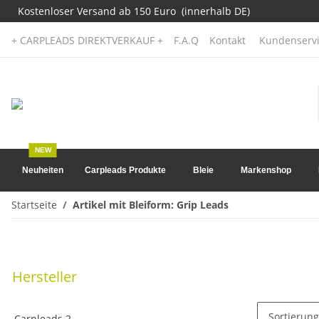
Kostenloser Versand ab 150 Euro (innerhalb DE)
+ CARPLEADS DIREKTVERKAUF +
F.A.Q
Kontakt
Kundenservi
NEW
Neuheiten
Carpleads Produkte
Bleie
Markenshop
Startseite
Artikel mit Bleiform: Grip Leads
Hersteller
Sortierung
Carpleads
2