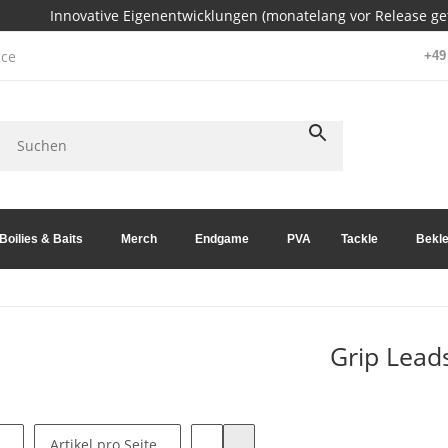
Innovative Eigenentwicklungen (monatelang vor Release get
ce
+49 
Boilies & Baits
Merch
Endgame
PVA
Tackle
Bekle
Grip Lead
Artikel pro Seite