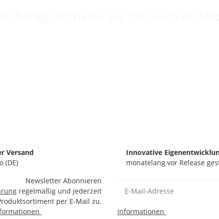
schenkgutscheine bis 200 Euro im Sh
er Versand
Innovative Eigenentwicklu
o (DE)
monatelang vor Release ges
Newsletter Abonnieren
ärung
regelmäßig und jederzeit
Produktsortiment per E-Mail zu.
nformationen
Informationen