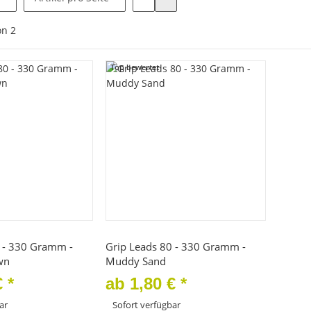
on
2
Top bewertet
hnellkauf
Schnellkauf
0 - 330 Gramm -
Grip Leads 80 - 330 Gramm -
wn
Muddy Sand
€
*
ab
1,80 €
*
ar
Sofort verfügbar