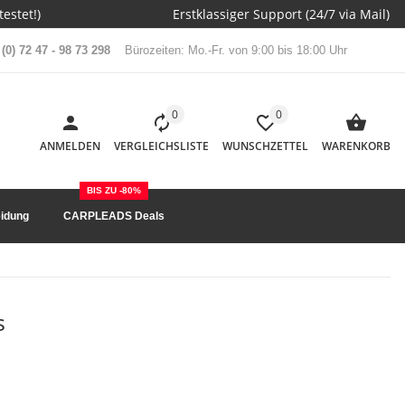
estet!)
Erstklassiger Support (24/7 via Mail)
(0) 72 47 - 98 73 298
Bürozeiten: Mo.-Fr. von 9:00 bis 18:00 Uhr
0
0
ANMELDEN
VERGLEICHSLISTE
WUNSCHZETTEL
WARENKORB
BIS ZU -80%
idung
CARPLEADS Deals
s