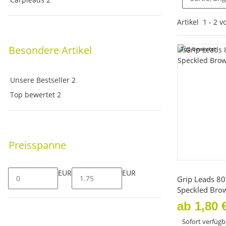
Artikel
1
-
2
v
Top bewertet
Unsere Bestseller
2
Top bewertet
2
Preisspanne
Sc
EUR
EUR
Grip Leads 8
Speckled Bro
ab
1,80 
Sofort verfügb