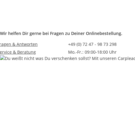
Sofort verfügbar
Lieferzeit:
2 - 4 Werktage
((DE - Ausland
abweichend))
Wir helfen Dir gerne bei Fragen zu Deiner Onlinebestellung.
ragen & Antworten
+49 (0) 72 47 - 98 73 298
ervice & Beratung
Mo.-Fr.: 09:00-18:00 Uhr