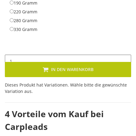
190 Gramm
190 Gramm
220 Gramm
220 Gramm
280 Gramm
280 Gramm
330 Gramm
330 Gramm
IN DEN WARENKORB
x
Dieses Produkt hat Variationen. Wähle bitte die gewünschte
Variation aus.
4 Vorteile vom Kauf bei
Carpleads