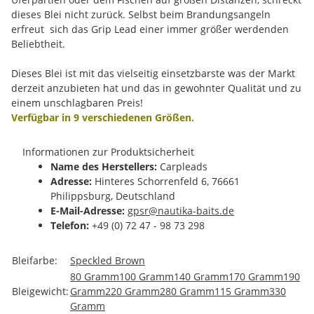
dieses Blei nicht zurück. Selbst beim Brandungsangeln
erfreut sich das Grip Lead einer immer größer werdenden
Beliebtheit.
Dieses Blei ist mit das vielseitig einsetzbarste was der Markt
derzeit anzubieten hat und das in gewohnter Qualität und zu
einem unschlagbaren Preis!
Verfügbar in 9 verschiedenen Größen.
Informationen zur Produktsicherheit
Name des Herstellers:
Carpleads
Adresse:
Hinteres Schorrenfeld 6, 76661
Philippsburg, Deutschland
E-Mail-Adresse:
gpsr@nautika-baits.de
Telefon:
+49 (0) 72 47 - 98 73 298
Produkteigenschaft
Wert
Bleifarbe:
Speckled Brown
80 Gramm
100 Gramm
140 Gramm
170 Gramm
190
Bleigewicht:
Gramm
220 Gramm
280 Gramm
115 Gramm
330
Gramm