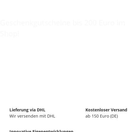
Keine Idee für ein tolles Geschenk?
Geschenkgutscheine bis 200 Euro im
Shop!
Lieferung via DHL
Kostenloser Versand
Wir versenden mit DHL
ab 150 Euro (DE)
Innovative Eigenentwicklungen