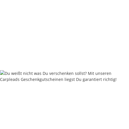
Grip Leads 80 - 330 Gramm - Muddy Sand
ab
1,80 €
*
Sofort verfügbar
Lieferstatus: 2 - 4 Werktage