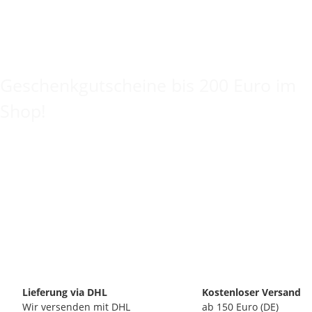
Keine Idee für ein tolles Geschenk?
Geschenkgutscheine bis 200 Euro im
Shop!
Lieferung via DHL
Kostenloser Versand
Wir versenden mit DHL
ab 150 Euro (DE)