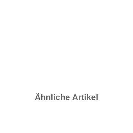
Micro Flexi Ring Swivel Gr. 20 - Matt Black
4,20 €
*
0,35 € pro 1 Stück
Sofort verfügbar
Ähnliche Artikel
Bestseller