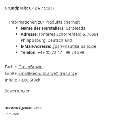
Grundpreis:
0,42 € / Stück
Informationen zur Produktsicherheit
Name des Herstellers:
Carpleads
Adresse:
Hinteres Schorrenfeld 6, 76661
Philippsburg, Deutschland
E-Mail-Adresse:
gpsr@nautika-baits.de
Telefon:
+49 (0) 72 47 - 98 73 298
Produkteigenschaft
Wert
Farbe:
Green
Brown
Größe:
Small
Medium
Large
X-tra Large
Inhalt:
10,00 Stück
Bewertungen
Hersteller gemäß GPSR
Carpleads