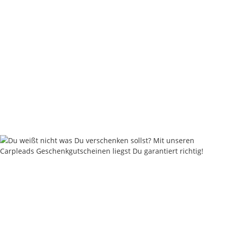
Nash Subterfuge Hi-Protect Carryall Small
59,96 €
*
Rabatt:
25%
Knapper Lagerbestand
Lieferzeit:
2 - 4 Werktage
((DE - Ausland abweichend))