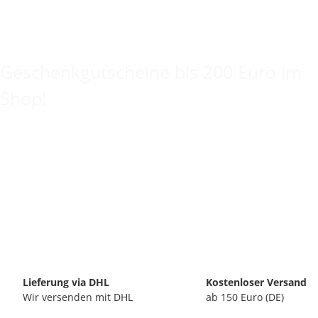
Keine Idee für ein tolles Geschenk?
Geschenkgutscheine bis 200 Euro im
Shop!
Lieferung via DHL
Kostenloser Versand
Wir versenden mit DHL
ab 150 Euro (DE)