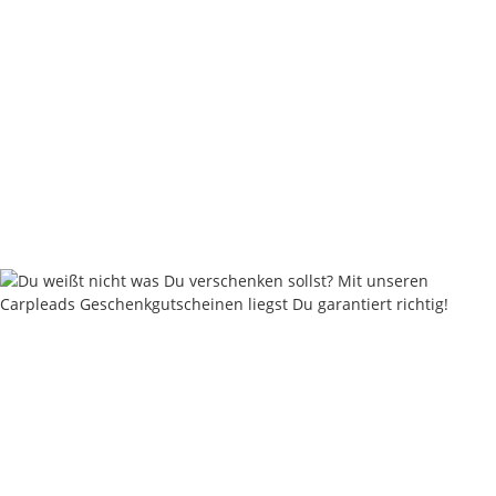
Nash Hookbait Balancing Foam White 7mm
3,74 €
*
Rabatt:
25%
Sofort verfügbar
Lieferzeit:
2 - 4 Werktage
((DE - Ausland abweichend))