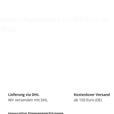
Keine Idee für ein tolles Geschenk?
Geschenkgutscheine bis 200 Euro im
Shop!
Lieferung via DHL
Kostenloser Versand
Wir versenden mit DHL
ab 150 Euro (DE)
Innovative Eigenentwicklungen