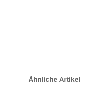
Quick Change Swivel Gr. 8 - Matt Black
4,20 €
*
0,35 € pro 1 Stück
Sofort verfügbar
Ähnliche Artikel
-25%
Auf Lager