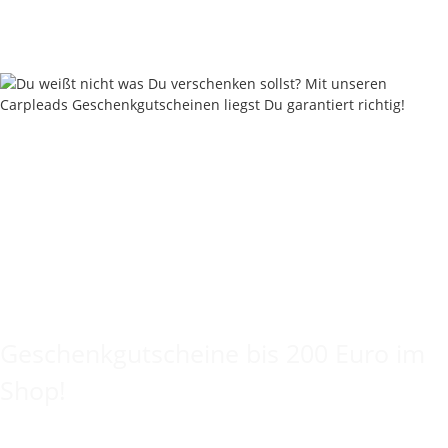
Knapper Lagerbestand
Lieferzeit:
2 - 4 Werktage
((DE - Ausland abweichend))
Keine Idee für ein tolles Geschenk?
Geschenkgutscheine bis 200 Euro im
Shop!