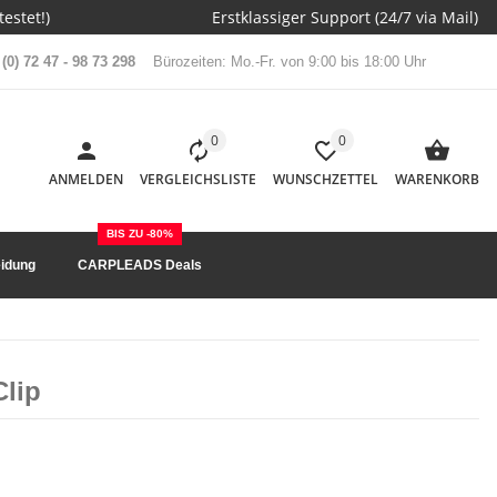
estet!)
Erstklassiger Support (24/7 via Mail)
(0) 72 47 - 98 73 298
Bürozeiten: Mo.-Fr. von 9:00 bis 18:00 Uhr
0
0
ANMELDEN
VERGLEICHSLISTE
WUNSCHZETTEL
WARENKORB
BIS ZU -80%
idung
CARPLEADS Deals
lip