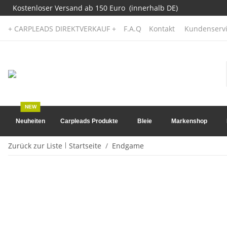
Kostenloser Versand ab 150 Euro (innerhalb DE)
+ CARPLEADS DIREKTVERKAUF +
F.A.Q
Kontakt
Kundenservi
NEW
Neuheiten
Carpleads Produkte
Bleie
Markenshop
Zurück zur Liste
Startseite
Endgame