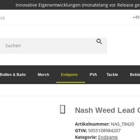
Innovative Eigenentwicklungen (monatelang vor Release get
ce
+49 
Boilies & Baits
Merch
Endgame
PVA
Tackle
Bekle
Nash Weed Lead C
Artikelnummer:
NAS_T8420
GTIN:
5055108984207
Kategorie:
Endgame