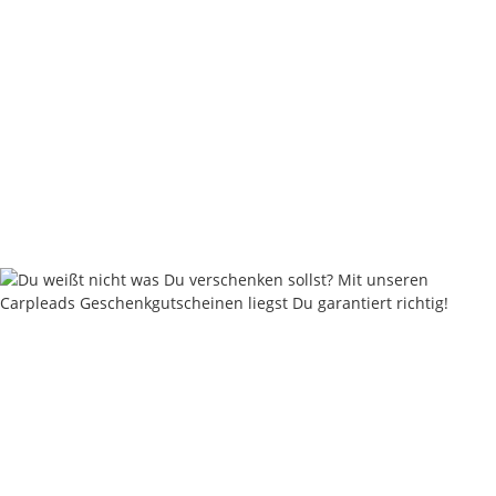
Nash Bobbin Kit Green Small
8,99 €
*
Rabatt:
25%
Sofort verfügbar
Lieferzeit:
2 - 4 Werktage
((DE - Ausland abweichend))