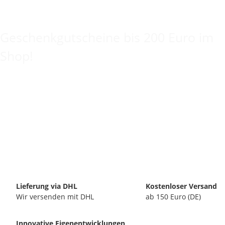
Keine Idee für ein tolles Geschenk?
Geschenkgutscheine bis 200 Euro im
Shop!
Lieferung via DHL
Kostenloser Versand
Wir versenden mit DHL
ab 150 Euro (DE)
Innovative Eigenentwicklungen