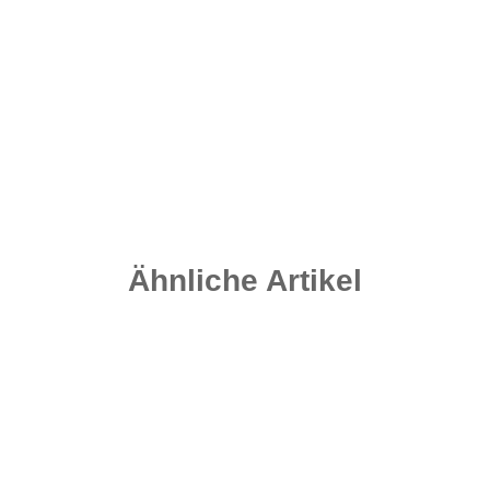
Flat Distance - Speckled Brown 100 Gramm
1,90 €
*
Sofort verfügbar
Lieferzeit:
2 - 4 Werktage
((DE - Ausland abweichend))
Ähnliche Artikel
Top bewertet