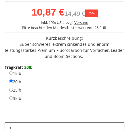
10,87 €
14,49 €
25%
inkl. 19% USt. , zzgl.
Versand
Bitte beachte den Mindestbestellwert von 25 EUR.
Kurzbeschreibung:
Super schweres, extrem sinkendes und enorm
leistungsstarkes Premium-Fluorocarbon für Vorfächer, Leader
und Boom-Sections.
Tragkraft
20lb
15lb
15lb
20lb
20lb
25lb
25lb
35lb
35lb