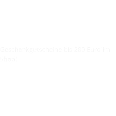
Keine Idee für ein tolles Geschenk?
Geschenkgutscheine bis 200 Euro im
Shop!