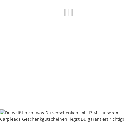
Flat Distance - 60 - 170 Gramm - Muddy Sand
ab
1,80 €
*
Sofort verfügbar
Lieferstatus: 2 - 4 Werktage