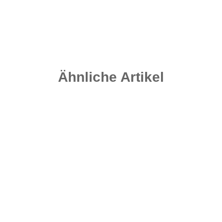
0,35 € pro 1 Stück
Sofort verfügbar
Ähnliche Artikel
Top bewertet