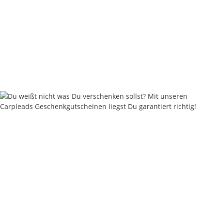
Nash Fluorolink 20m - 4 sizes
10,87 €
*
Rabatt:
25%
Knapper Lagerbestand
Keine Idee für ein tolles Geschenk?