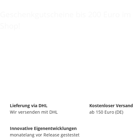
Keine Idee für ein tolles Geschenk?
Geschenkgutscheine bis 200 Euro im
Shop!
Lieferung via DHL
Kostenloser Versand
Wir versenden mit DHL
ab 150 Euro (DE)
Innovative Eigenentwicklungen
monatelang vor Release gestestet