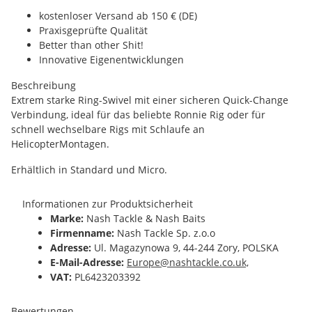
kostenloser Versand ab 150 € (DE)
Praxisgeprüfte Qualität
Better than other Shit!
Innovative Eigenentwicklungen
Beschreibung
Extrem starke Ring-Swivel mit einer sicheren Quick-Change
Verbindung, ideal für das beliebte Ronnie Rig oder für
schnell wechselbare Rigs mit Schlaufe an
HelicopterMontagen.
Erhältlich in Standard und Micro.
Informationen zur Produktsicherheit
Marke:
Nash Tackle & Nash Baits
Firmenname:
Nash Tackle Sp. z.o.o
Adresse:
Ul. Magazynowa 9, 44-244 Zory, POLSKA
E-Mail-Adresse:
Europe@nashtackle.co.uk,
VAT:
PL6423203392
Bewertungen