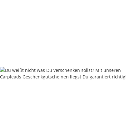
Carpleads Real Tungsten Anti Tangle Sleeves short / long
4,20 €
*
Sofort verfügbar