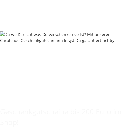
ab
21,71 €
*
Rabatt:
25%
Knapper Lagerbestand
Keine Idee für ein tolles Geschenk?
Geschenkgutscheine bis 200 Euro im
Shop!