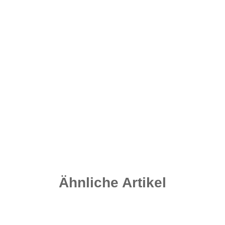
Hook Bead Stop small
4,20 €
*
0,21 € pro 1 Stück
Sofort verfügbar
Ähnliche Artikel