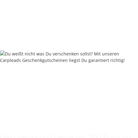
Nash Subterfuge Net Float Small
11,24 €
*
Rabatt:
25%
Sofort verfügbar
Lieferzeit:
2 - 4 Werktage
((DE - Ausland abweichend))
Keine Idee für ein tolles Geschenk?
Geschenkgutscheine bis 200 Euro im