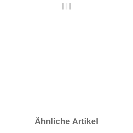
Nash Boilie Spoon mit Handteil
14,24 €
*
Rabatt:
25%
Knapper Lagerbestand
Lieferzeit:
2 - 4 Werktage
((DE - Ausland abweichend))
Ähnliche Artikel