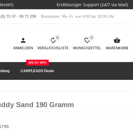
estet!)
Erstklassiger Support (24/7 via Mail)
(0) 72 47 - 98 73 298
Bürozeiten: Mo.-Fr. von 9:00 bis 18:00 Uhr
0
0
ANMELDEN
VERGLEICHSLISTE
WUNSCHZETTEL
WARENKORB
BIS ZU -80%
idung
CARPLEADS Deals
Muddy Sand 190 Gramm
S190