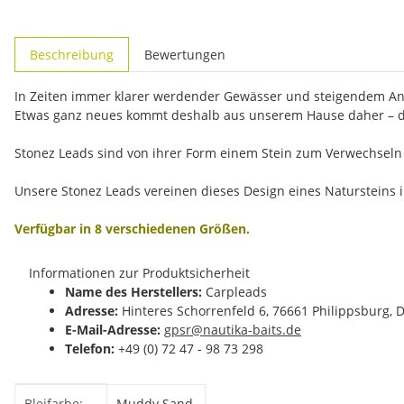
weitere Registerkarten anzeigen
Beschreibung
Bewertungen
In Zeiten immer klarer werdender Gewässer und steigendem An
Etwas ganz neues kommt deshalb aus unserem Hause daher – d
Stonez Leads sind von ihrer Form einem Stein zum Verwechseln 
Unsere Stonez Leads vereinen dieses Design eines Natursteins 
Verfügbar in 8 verschiedenen Größen.
Informationen zur Produktsicherheit
Name des Herstellers:
Carpleads
Adresse:
Hinteres Schorrenfeld 6, 76661 Philippsburg, 
E-Mail-Adresse:
gpsr@nautika-baits.de
Telefon:
+49 (0) 72 47 - 98 73 298
Produkteigenschaft
Wert
Bleifarbe:
Muddy Sand