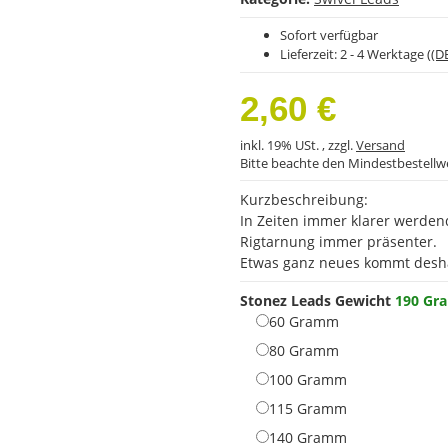
Sofort verfügbar
Lieferzeit:
2 - 4 Werktage
((D
2,60 €
inkl. 19% USt. , zzgl.
Versand
Bitte beachte den Mindestbestellw
Kurzbeschreibung:
In Zeiten immer klarer werde
Rigtarnung immer präsenter.
Etwas ganz neues kommt desha
Stonez Leads Gewicht
190 G
60 Gramm
60 Gramm
80 Gramm
80 Gramm
100 Gramm
100 Gramm
115 Gramm
115 Gramm
140 Gramm
140 Gramm