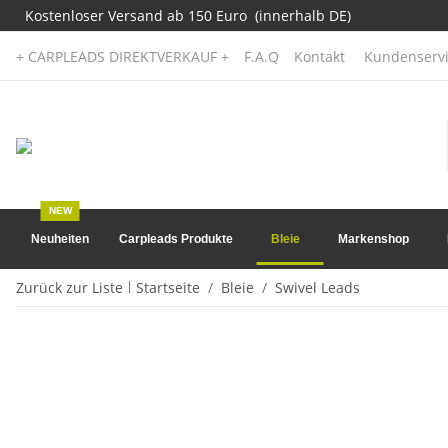
Kostenloser Versand ab 150 Euro (innerhalb DE)
+ CARPLEADS DIREKTVERKAUF +
F.A.Q
Kontakt
Kundenservi
NEW
Neuheiten
Carpleads Produkte
Bleie
Markenshop
Zurück zur Liste
Startseite
Bleie
Swivel Leads