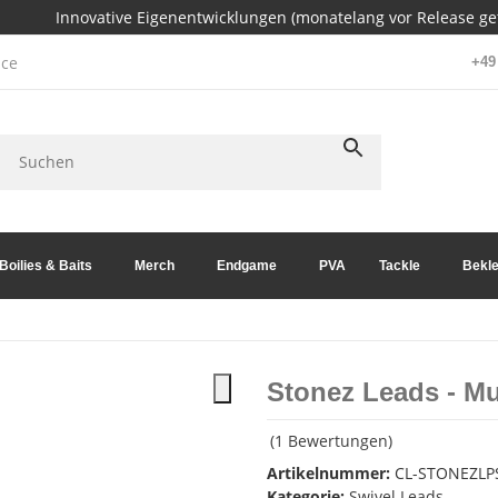
Innovative Eigenentwicklungen (monatelang vor Release get
ce
+49 
Boilies & Baits
Merch
Endgame
PVA
Tackle
Bekle
Stonez Leads - 
(1 Bewertungen)
Artikelnummer:
CL-STONEZLP
Kategorie:
Swivel Leads