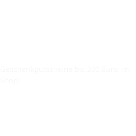
Keine Idee für ein tolles Geschenk?
Geschenkgutscheine bis 200 Euro im
Shop!