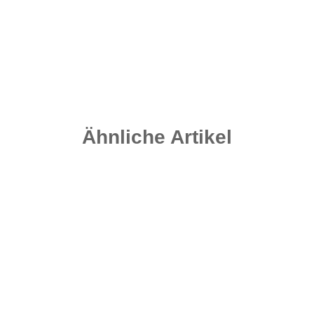
Nautika Base Up's Yellow-T 15 mm
9,95 €
*
132,67 € pro 1 kg
Sofort verfügbar
Ähnliche Artikel
Top