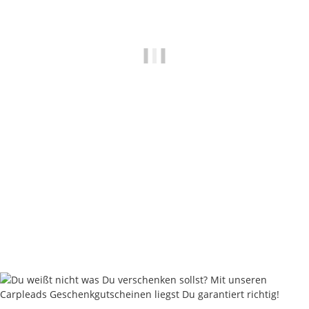
CL Bucket INLAY für Eimer PolyCamo 13 L
3,95 €
*
Sofort verfügbar
Lieferzeit:
2 - 4 Werktage
((DE - Ausland abweichend))