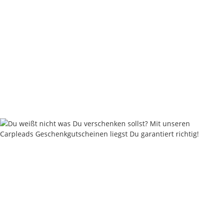
Nautika Authentic Fish Boilies 5kg
29,95 €
*
5,99 € pro 1 kg
Sofort verfügbar