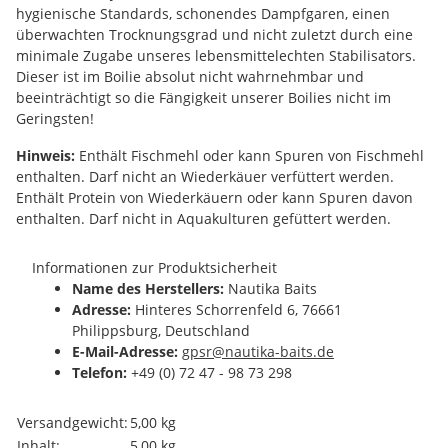
hygienische Standards, schonendes Dampfgaren, einen
überwachten Trocknungsgrad und nicht zuletzt durch eine
minimale Zugabe unseres lebensmittelechten Stabilisators.
Dieser ist im Boilie absolut nicht wahrnehmbar und
beeinträchtigt so die Fängigkeit unserer Boilies nicht im
Geringsten!
Hinweis:
Enthält Fischmehl oder kann Spuren von Fischmehl
enthalten. Darf nicht an Wiederkäuer verfüttert werden.
Enthält Protein von Wiederkäuern oder kann Spuren davon
enthalten. Darf nicht in Aquakulturen gefüttert werden.
Informationen zur Produktsicherheit
Name des Herstellers:
Nautika Baits
Adresse:
Hinteres Schorrenfeld 6, 76661
Philippsburg, Deutschland
E-Mail-Adresse:
gpsr@nautika-baits.de
Telefon:
+49 (0) 72 47 - 98 73 298
Produkteigenschaft
Wert
Versandgewicht:
5,00 kg
Inhalt:
5,00 kg