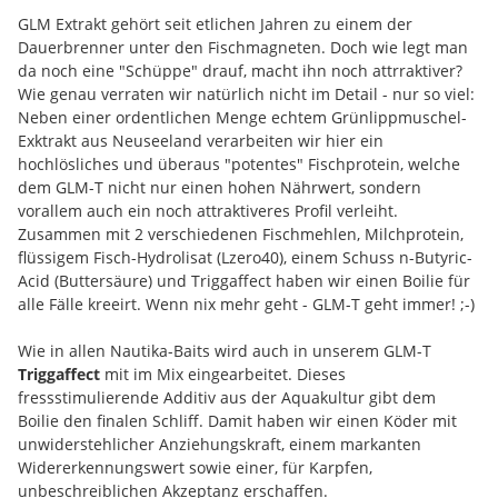
GLM Extrakt gehört seit etlichen Jahren zu einem der
Dauerbrenner unter den Fischmagneten. Doch wie legt man
da noch eine "Schüppe" drauf, macht ihn noch attrraktiver?
Wie genau verraten wir natürlich nicht im Detail - nur so viel:
Neben einer ordentlichen Menge echtem Grünlippmuschel-
Exktrakt aus Neuseeland verarbeiten wir hier ein
hochlösliches und überaus "potentes" Fischprotein, welche
dem GLM-T nicht nur einen hohen Nährwert, sondern
vorallem auch ein noch attraktiveres Profil verleiht.
Zusammen mit 2 verschiedenen Fischmehlen, Milchprotein,
flüssigem Fisch-Hydrolisat (Lzero40), einem Schuss n-Butyric-
Acid (Buttersäure) und Triggaffect haben wir einen Boilie für
alle Fälle kreeirt. Wenn nix mehr geht - GLM-T geht immer! ;-)
Wie in allen Nautika-Baits wird auch in unserem GLM-T
Triggaffect
mit im Mix eingearbeitet. Dieses
fressstimulierende Additiv aus der Aquakultur gibt dem
Boilie den finalen Schliff. Damit haben wir einen Köder mit
unwiderstehlicher Anziehungskraft, einem markanten
Widererkennungswert sowie einer, für Karpfen,
unbeschreiblichen Akzeptanz erschaffen.